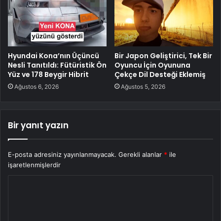
Hyundai Kona’nın Üçüncü
Bir Japon Geliştirici, Tek Bir
Nesli Tanıtıldı: Fütüristik Ön
Oyuncu İçin Oyununa
Yüz ve 178 Beygir Hibrit
Çekçe Dil Desteği Eklemiş
Ağustos 6, 2026
Ağustos 5, 2026
Bir yanıt yazın
E-posta adresiniz yayınlanmayacak.
Gerekli alanlar
*
ile
işaretlenmişlerdir
Y
o
r