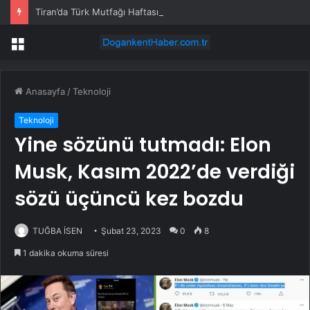
Tiran’da Türk Mutfağı Haftası Tanıtımı
Menü
Anasayfa
/
Teknoloji
Teknoloji
Yine sözünü tutmadı: Elon
Musk, Kasım 2022’de verdiği
sözü üçüncü kez bozdu
TUĞBA İSEN
Şubat 23, 2023
0
8
1 dakika okuma süresi