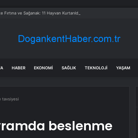
te Fırtına ve Sağanak: 11 Hayvan Kurtarıldı
FA
HABER
EKONOMI
SAĞLIK
TEKNOLOJI
YAŞAM
 tavsiyesi
ayramda beslenme