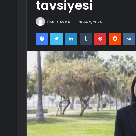
tavsiyesi
ÜMİT SAVĞA
Nisan 9, 2024
Facebook
Twitter
LinkedIn
Tumblr
Pinterest
Reddit