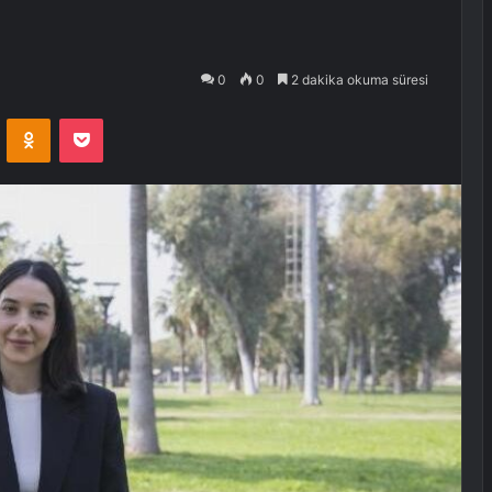
0
0
2 dakika okuma süresi
VKontakte
Odnoklassniki
Pocket