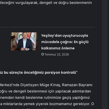
bileceğini vurgulayarak, dengeli ve doğru beslenmenin
Yeşilay’dan uyuşturucuyla
mücadele çağrısı: En güçlü
kalkanımız önleme
Temmuz 22, 2026
z bu süreçte önceliğimiz porsiyon kontrolü”
 Merkezi’nde Diyetisyen Müge Kinaş, Ramazan Bayramı
ru ve dengeli beslenmesi için yapılacak adımlardan
dönemden kendi beslenme rutinimize geçiş yaptığımız
zla miktarlarda yemek yiyerek bozmamamız gerekiyor. O