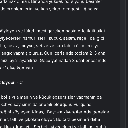
arlamak olmalı. Bir anda yüksek porsiyonu besinler
mide problemlerini ve kan şekeri dengesizliğine yol
leyen ve tüketilmesi gereken besinlerle ilgili bilgi
yecekler, hamur işleri, sucuk, salam, reçel, bal gibi
in, ceviz, meyve, sebze ve tam tahıllı ürünlere yer
başlangıç yapmış oluruz. Gün içerisinde toplam 2-3 ana
izi ayarlayabiliriz. Gece yatmadan 3 saat öncesinde
ir” diye konuştu.
leyebiliriz”
de bol sıvı almanın ve küçük egzersizler yapmanın da
e kahve sayısının da önemli olduğunu vurguladı.
ceğini söyleyen Kinaş, “Bayram ziyaretlerinde genelde
nler, tatlı ve çikolata oluyor. Bu tarz besinleri daha
kkat etmeliyiz. Şerbetli yiyecekleri ve tatlıları, sütlü