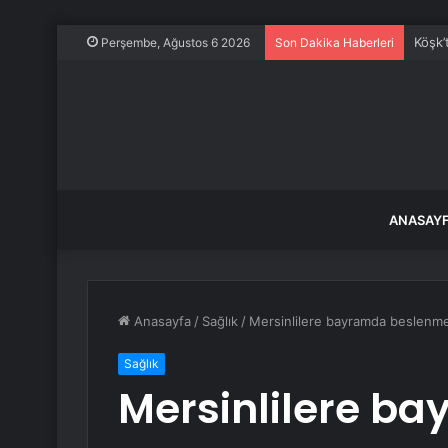
Köşk’
Perşembe, Ağustos 6 2026
Son Dakika Haberleri
ANASAY
Anasayfa
/
Sağlık
/
Mersinlilere bayramda beslenme
Sağlık
Mersinlilere b