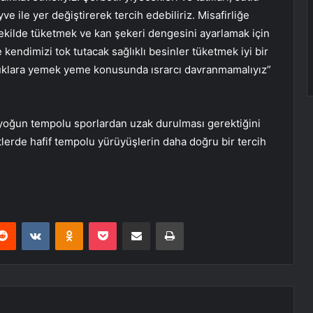
yve ile yer değiştirerek tercih edebiliriz. Misafirliğe
şekilde tüketmek ve kan şekeri dengesini ayarlamak için
ndimizi tok tutacak sağlıklı besinler tüketmek iyi bir
onuklara yemek yeme konusunda ısrarcı davranmamalıyız”
 yoğun tempolu sporlardan uzak durulması gerektiğini
lerde hafif tempolu yürüyüşlerin daha doğru bir tercih
erest
Reddit
VKontakte
Odnoklassniki
Pocket
E-Posta ile paylaş
Yazdır