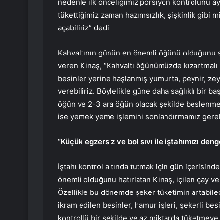
nedenle ilk önceliğimiz porsiyon kontrolünü ay
tükettiğimiz zaman hazımsızlık, şişkinlik gibi 
açabiliriz” dedi.
Kahvaltının günün en önemli öğünü olduğunu söy
veren Kinaş, “Kahvaltı öğünümüzde kızartmalı yi
besinler yerine haşlanmış yumurta, peynir, zeyt
verebiliriz. Böylelikle güne daha sağlıklı bir 
öğün ve 2-3 ara öğün olacak şekilde beslenmem
ise yemek yeme işlemini sonlandırmamız gerek
“Küçük egzersiz ve bol sıvı ile iştahımızı denge
İştahı kontrol altında tutmak için gün içerisin
önemli olduğunu hatırlatan Kinaş, içilen çay v
Özellikle bu dönemde şeker tüketimin artabile
ikram edilen besinler, hamur işleri, şekerli besi
kontrollü bir şekilde ve az miktarda tüketmeye di