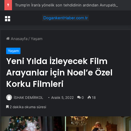
Trump’ın İran’a yönelik son tehdidinin ardından Avrupa’da dikkat çeken askeri hareketlilik
Menü
Anasayfa
/
Yaşam
Yaşam
Yeni Yılda İzleyecek Film
Arayanlar İçin Noel’e Özel
Korku Filmleri
İSHAK DEMİRKOL
Aralık 5, 2022
0
18
2 dakika okuma süresi