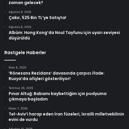
zaman gelecek?
Ağustos 9, 2026
Çakır, 525 Bin TL’ye Satışta!
Ağustos 8, 2026
Albüm: Hong Kong’da Noul Tayfunu için uyarı seviyesi
düşürüldü
Rastgele Haberler
Ekim 6, 2025
‘Rönesans Rezidans’ davasında çarpıcı ifade:
Rusya’da afişleri gösteriliyor!
Temmuz 26, 2025
Pınar Altuğ: Babamı kaybettiğim için podyuma
çıkmaya başladım
Nisan 7, 2026
Tel-Aviv’i harap eden İran füzeleri, İsrailli milletvekilinin
evini de vurdu
Ağustos 21, 2025