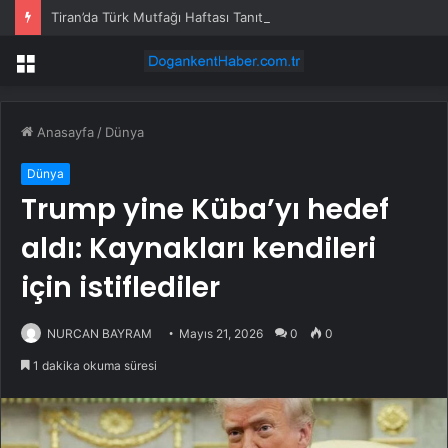
Tiran’da Türk Mutfağı Haftası Tanıtımı
Menü
Anasayfa
/
Dünya
Dünya
Trump yine Küba’yı hedef
aldı: Kaynakları kendileri
için istiflediler
NURCAN BAYRAM
Mayıs 21, 2026
0
0
1 dakika okuma süresi