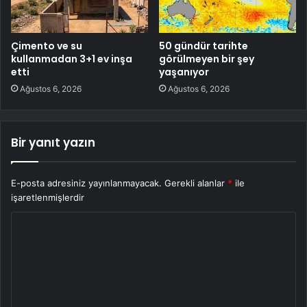
Çimento ve su
50 gündür tarihte
kullanmadan 3+1 ev inşa
görülmeyen bir şey
etti
yaşanıyor
Ağustos 6, 2026
Ağustos 6, 2026
Bir yanıt yazın
E-posta adresiniz yayınlanmayacak.
Gerekli alanlar
*
ile
işaretlenmişlerdir
Y
o
r
u
m