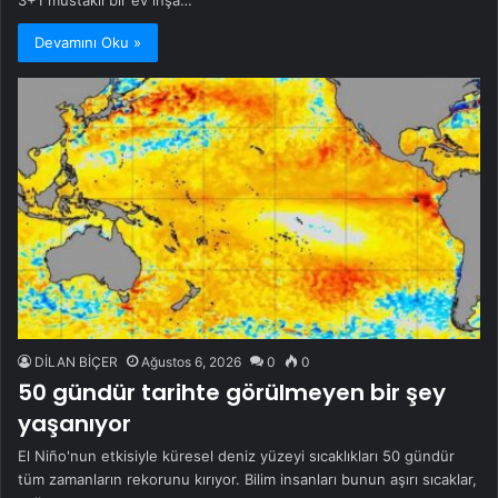
3+1 müstakil bir ev inşa…
Devamını Oku »
DİLAN BİÇER
Ağustos 6, 2026
0
0
50 gündür tarihte görülmeyen bir şey
yaşanıyor
El Niño'nun etkisiyle küresel deniz yüzeyi sıcaklıkları 50 gündür
tüm zamanların rekorunu kırıyor. Bilim insanları bunun aşırı sıcaklar,