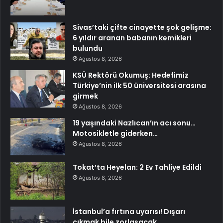
Sivas’taki çifte cinayette şok gelişme:
6 yıldır aranan babanın kemikleri
bulundu
Ağustos 8, 2026
KSÜ Rektörü Okumuş: Hedefimiz
Türkiye’nin ilk 50 üniversitesi arasına
girmek
Ağustos 8, 2026
19 yaşındaki Nazlıcan’ın acı sonu…
Motosikletle giderken…
Ağustos 8, 2026
Tokat’ta Heyelan: 2 Ev Tahliye Edildi
Ağustos 8, 2026
İstanbul’a fırtına uyarısı! Dışarı
çıkmak bile zorlaşacak