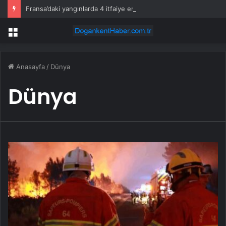
Fransa’daki yangınlarda 4 itfaiye eri hayatını kaybetti
Menü
Anasayfa
/
Dünya
Dünya