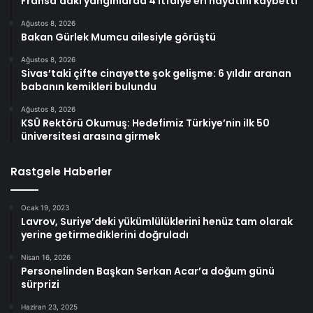
Fransa’daki yangınlarda 4 itfaiye eri hayatını kaybetti
Ağustos 8, 2026
Bakan Gürlek Mumcu ailesiyle görüştü
Ağustos 8, 2026
Sivas’taki çifte cinayette şok gelişme: 6 yıldır aranan
babanın kemikleri bulundu
Ağustos 8, 2026
KSÜ Rektörü Okumuş: Hedefimiz Türkiye’nin ilk 50
üniversitesi arasına girmek
Rastgele Haberler
Ocak 19, 2023
Lavrov, Suriye’deki yükümlülüklerini henüz tam olarak
yerine getirmediklerini doğruladı
Nisan 16, 2026
Personelinden Başkan Serkan Acar’a doğum günü
sürprizi
Haziran 23, 2025