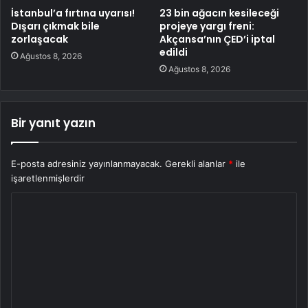
İstanbul’a fırtına uyarısı!
23 bin ağacın kesileceği
Dışarı çıkmak bile
projeye yargı freni:
zorlaşacak
Akçansa’nın ÇED’i iptal
edildi
Ağustos 8, 2026
Ağustos 8, 2026
Bir yanıt yazın
E-posta adresiniz yayınlanmayacak.
Gerekli alanlar
*
ile
işaretlenmişlerdir
Y
o
r
u
m
*