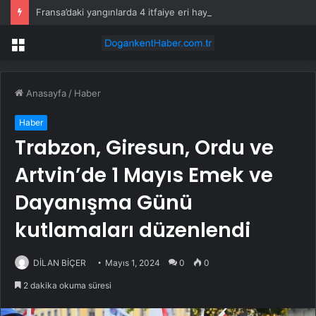
Fransa’daki yangınlarda 4 itfaiye eri hayatını kaybetti
Menü
Anasayfa
/
Haber
Haber
Trabzon, Giresun, Ordu ve
Artvin’de 1 Mayıs Emek ve
Dayanışma Günü
kutlamaları düzenlendi
DİLAN BİÇER
Mayıs 1, 2024
0
0
2 dakika okuma süresi