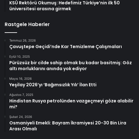
KSÜ Rektörü Okumuş: Hedefimiz Türkiye’nin ilk 50
üniversitesi arasına girmek
Rastgele Haberler
Temmuz 26, 2026
Çavuştepe Geçidi’nde Kar Temizleme Çalışmaları
Eylül 10, 2025
Pürüzsüz bir cilde sahip olmak bu kadar basitmiş: Göz
altı morluklarını anında yok ediyor
Mayıs 16, 2026
Yeşilay 2026’yı ‘Bağımsızlık Yılı’ İlan Etti
Ağustos 7, 2025
Hindistan Rusya petrolünden vazgeçmeyi göze alabilir
mi?
Şubat 24, 2026
Osmaniyeli Emekli: Bayram İkramiyesi 20-30 Bin Lira
Arası Olmalı