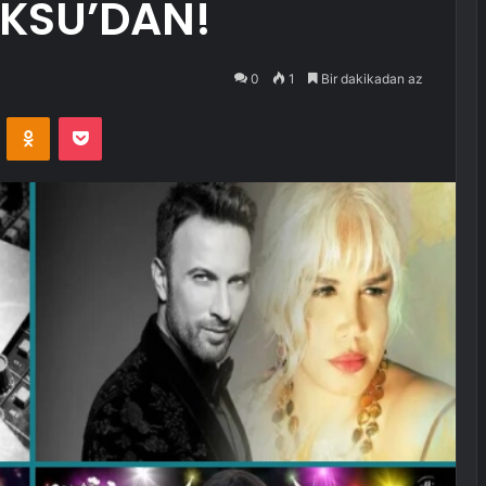
AKSU’DAN!
0
1
Bir dakikadan az
VKontakte
Odnoklassniki
Pocket