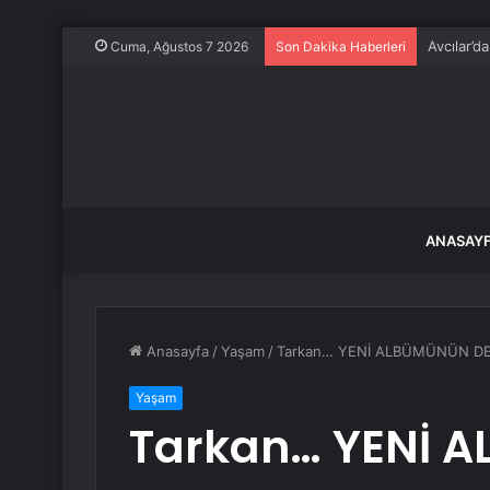
Avcılar’d
Cuma, Ağustos 7 2026
Son Dakika Haberleri
ANASAY
Anasayfa
/
Yaşam
/
Tarkan… YENİ ALBÜMÜNÜN DE
Yaşam
Tarkan… YENİ 