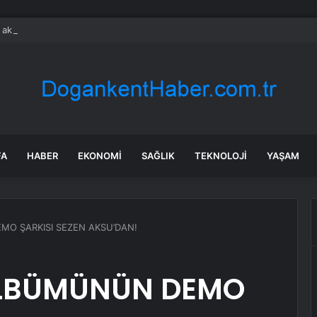
a akılalmaz hırsızlık: 4 kadın 100 kiloluk buzdolabını böyle çaldı
FA
HABER
EKONOMI
SAĞLIK
TEKNOLOJI
YAŞAM
MO ŞARKISI SEZEN AKSU’DAN!
ALBÜMÜNÜN DEMO