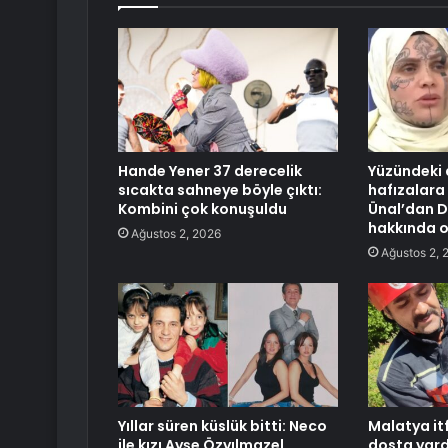
Hande Yener 37 derecelik
Yüzündeki 
sıcakta sahneye böyle çıktı:
hafızalara
Kombini çok konuşuldu
Ünal’dan D
hakkında o
Ağustos 2, 2026
Ağustos 2, 
Yıllar süren küslük bitti: Neco
Malatya it
ile kızı Ayşe Özyılmazel
dosta yard