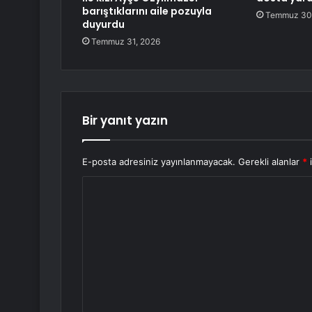
barıştıklarını aile pozuyla
Temmuz 30
duyurdu
Temmuz 31, 2026
Bir yanıt yazın
E-posta adresiniz yayınlanmayacak.
Gerekli alanlar
*
i
Y
o
r
u
m
*