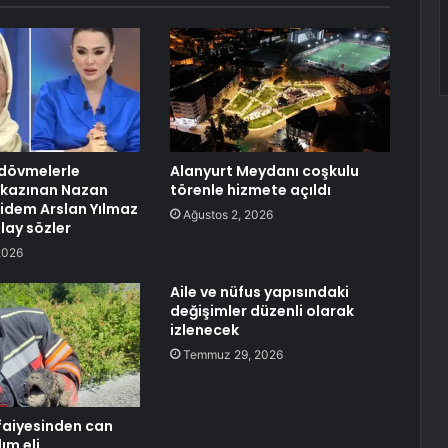
dövmelerle
Alanyurt Meydanı coşkulu
 kazınan Nazan
törenle hizmete açıldı
idem Arslan Yılmaz
Ağustos 2, 2026
lay sözler
2026
Aile ve nüfus yapısındaki
değişimler düzenli olarak
izlenecek
Temmuz 29, 2026
faiyesinden can
ım eli