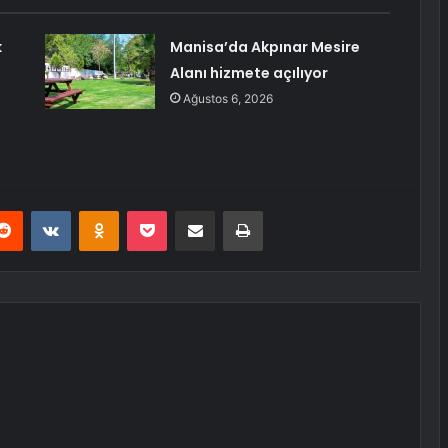
k
Manisa’da Akpınar Mesire
Alanı hizmete açılıyor
Ağustos 6, 2026
erest
Reddit
VKontakte
Odnoklassniki
Pocket
E-Posta ile paylaş
Yazdır