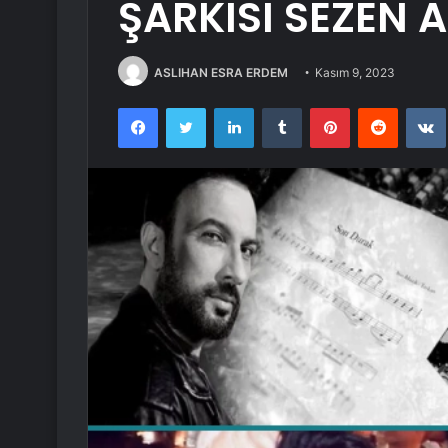
ŞARKISI SEZEN 
ASLIHAN ESRA ERDEM
Kasım 9, 2023
Facebook
Twitter
LinkedIn
Tumblr
Pinterest
Reddit