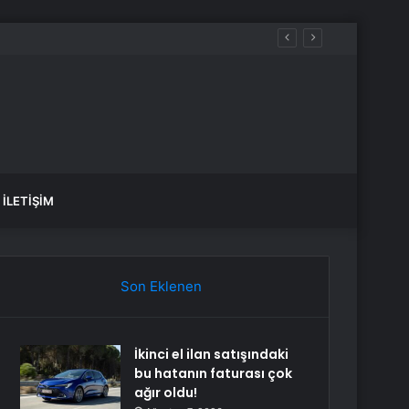
İLETIŞIM
Son Eklenen
İkinci el ilan satışındaki
bu hatanın faturası çok
ağır oldu!