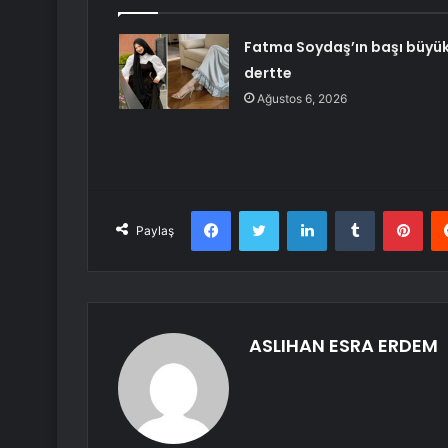
Fatma Soydaş’ın başı büyü
dertte
Ağustos 6, 2026
Facebook
Twitter
LinkedIn
Tumblr
Pint
Paylaş
ASLIHAN ESRA ERDEM