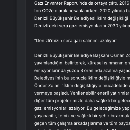
Gazı Envanter Raporu’nda da ortaya çıktı. 2016
ton CO2e olarak hesaplanırken, 2020 yılında b
Denizli Büyükşehir Belediyesi iklim değişikliği
Denizli’deki sera gazı emisyonlarını 2030 yılın
“Denizli’mizin sera gazı salınımı azalıyor”
Denizli Büyükşehir Belediye Başkanı Osman Zo
yayımlandığını belirterek, küresel ısınmanın e
emisyonlarında yüzde 8 oranında azalma yaşadı
Belediyesi’nin bu sonuçla iklim değişikliğiyle 
Önder Zolan, “İklim değişikliğiyle mücadelede
vermeye başladı. Yenilenebilir enerji yatırımlar
diğer tüm projelerimizle daha sağlıklı bir gel
gazı emisyonları azalıyor. Bu geleceğimize yap
yaşanabilir, temiz ve sağlıklı bir şehir bırak
geçen tüm çalışma arkadaşlarıma ve tüm paydaşl