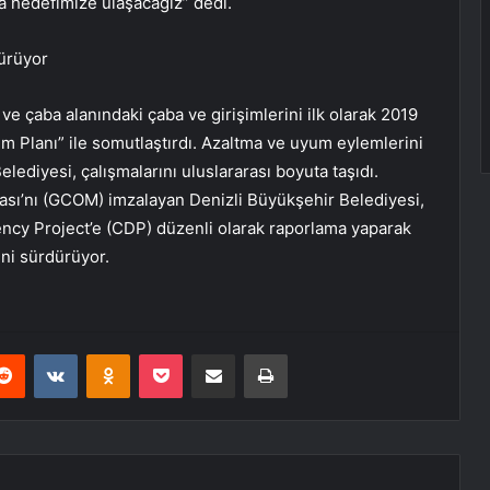
 hedefimize ulaşacağız” dedi.
sürüyor
 ve çaba alanındaki çaba ve girişimlerini ilk olarak 2019
ylem Planı” ile somutlaştırdı. Azaltma ve uyum eylemlerini
lediyesi, çalışmalarını uluslararası boyuta taşıdı.
ması’nı (GCOM) imzalayan Denizli Büyükşehir Belediyesi,
ncy Project’e (CDP) düzenli olarak raporlama yaparak
ini sürdürüyor.
erest
Reddit
VKontakte
Odnoklassniki
Pocket
E-Posta ile paylaş
Yazdır