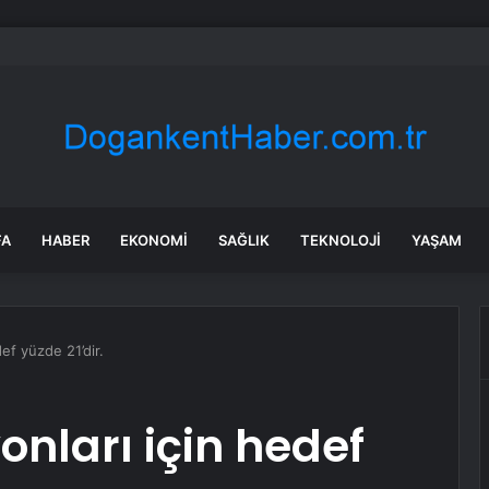
a’daki yangınlarda 4 itfaiye eri hayatını kaybetti
FA
HABER
EKONOMI
SAĞLIK
TEKNOLOJI
YAŞAM
ef yüzde 21’dir.
onları için hedef