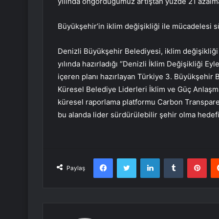
yılında öngördüğümüz artıştan yüzde 21 azalma
Büyükşehir’in iklim değişikliği ile mücadelesi 
Denizli Büyükşehir Belediyesi, iklim değişikliği
yılında hazırladığı “Denizli İklim Değişikliği E
içeren planı hazırlayan Türkiye 3. Büyükşehir Be
Küresel Belediye Liderleri İklim ve Güç Anlaş
küresel raporlama platformu Carbon Transpare
bu alanda lider sürdürülebilir şehir olma hedef
Facebook
Twitter
LinkedIn
Tumblr
Pint
Paylaş