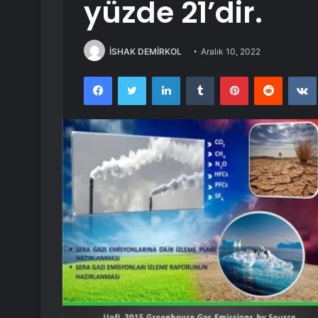
yüzde 21’dir.
İSHAK DEMİRKOL
Aralık 10, 2022
Facebook
Twitter
LinkedIn
Tumblr
Pinterest
Reddit