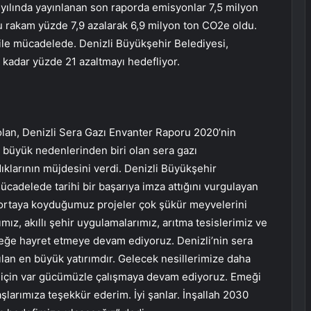
 yılında yayınlanan son raporda emisyonlar 7,5 milyon
u rakam yüzde 7,9 azalarak 6,9 milyon ton CO2e oldu.
 ile mücadelede. Denizli Büyükşehir Belediyesi,
a kadar yüzde 21 azaltmayı hedefliyor.
lan, Denizli Sera Gazı Envanter Raporu 2020’nin
n büyük nedenlerinden biri olan sera gazı
klarının müjdesini verdi. Denizli Büyükşehir
mücadelede tarihi bir başarıya imza attığını vurgulayan
 ortaya koyduğumuz projeler çok şükür meyvelerini
ımız, akıllı şehir uygulamalarımız, arıtma tesislerimiz ve
eceğe hayret etmeye devam ediyoruz. Denizli’nin sera
ılan en büyük yatırımdır. Gelecek nesillerimize daha
mak için var gücümüzle çalışmaya devam ediyoruz. Emeği
arımıza teşekkür ederim. İyi şanlar. İnşallah 2030