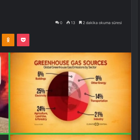
0
13
2 dakika okuma süresi
VKontakte
Odnoklassniki
Pocket