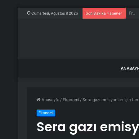
Frans
Cumartesi, Ağustos 8 2026
Son Dakika Haberleri
ANASAY
Anasayfa
/
Ekonomi
/
Sera gazı emisyonları için hed
Ekonomi
Sera gazı emisy