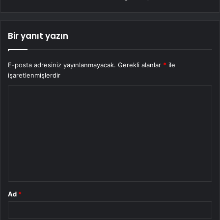
Bir yanıt yazın
E-posta adresiniz yayınlanmayacak.
Gerekli alanlar
*
ile
işaretlenmişlerdir
Y
o
r
u
m
*
Ad
*