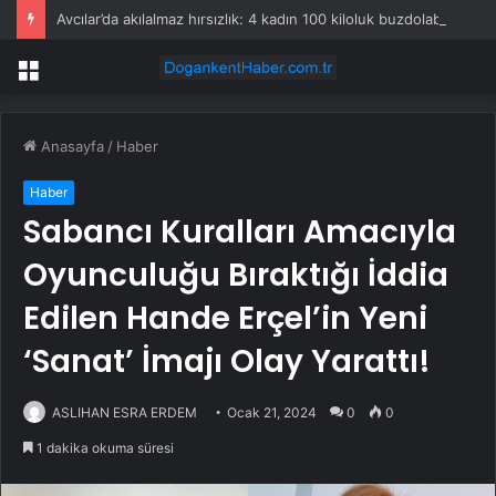
Avcılar’da akılalmaz hırsızlık: 4 kadın 100 kiloluk buzdolabını böyle çaldı
Menü
Anasayfa
/
Haber
Haber
Sabancı Kuralları Amacıyla
Oyunculuğu Bıraktığı İddia
Edilen Hande Erçel’in Yeni
‘Sanat’ İmajı Olay Yarattı!
ASLIHAN ESRA ERDEM
Ocak 21, 2024
0
0
1 dakika okuma süresi