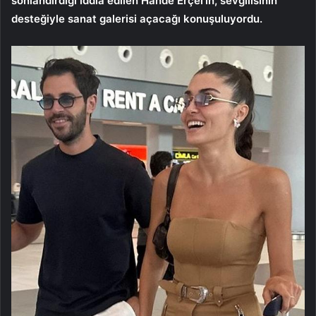
sonlandırdığı iddia edilen Hande Erçel’in, sevgilisinin
desteğiyle sanat galerisi açacağı konuşuluyordu.