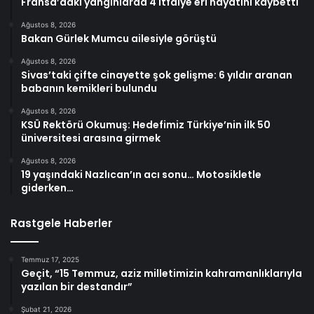
Fransa’daki yangınlarda 4 itfaiye eri hayatını kaybetti
Ağustos 8, 2026
Bakan Gürlek Mumcu ailesiyle görüştü
Ağustos 8, 2026
Sivas’taki çifte cinayette şok gelişme: 6 yıldır aranan
babanın kemikleri bulundu
Ağustos 8, 2026
KSÜ Rektörü Okumuş: Hedefimiz Türkiye’nin ilk 50
üniversitesi arasına girmek
Ağustos 8, 2026
19 yaşındaki Nazlıcan’ın acı sonu… Motosikletle
giderken…
Rastgele Haberler
Temmuz 17, 2025
Geçit, “15 Temmuz, aziz milletimizin kahramanlıklarıyla
yazılan bir destandır”
Şubat 21, 2026