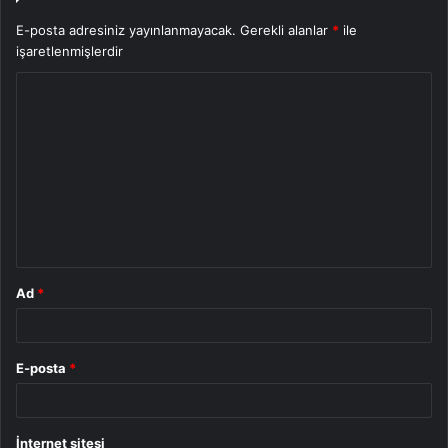
E-posta adresiniz yayınlanmayacak.
Gerekli alanlar
*
ile
işaretlenmişlerdir
Y
o
r
u
m
*
Ad
*
E-posta
*
İnternet sitesi