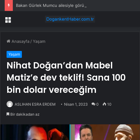
Bakan Gürlek Mumcu ailesiyle görüştü
Menü
Anasayfa
/
Yaşam
Yaşam
Nihat Doğan’dan Mabel
Matiz’e dev teklif! Sana 100
bin dolar vereceğim
ASLIHAN ESRA ERDEM
Nisan 1, 2023
0
10
Bir dakikadan az