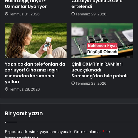
Nasıl Değiştiriyor?
Catalyst oyunu 2028’e
Uzmanlar Uyarıyor
ertelendi
Temmuz 31, 2026
Temmuz 29, 2026
Yaz sıcakları telefonları da
Çinli CXMT’nin RAM’leri
zorluyor! Cihazınızı aşırı
ucuz çıkmadı:
ısınmadan korumanın
Samsung’dan bile pahalı
yolları
Temmuz 28, 2026
Temmuz 28, 2026
Bir yanıt yazın
E-posta adresiniz yayınlanmayacak.
Gerekli alanlar
*
ile