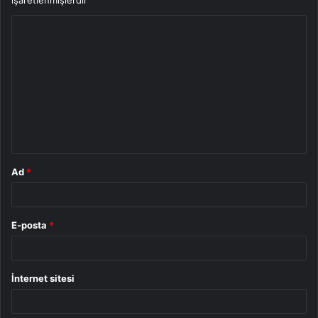
işaretlenmişlerdir
Y
o
r
u
m
*
Ad
*
E-posta
*
İnternet sitesi