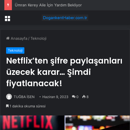
Ümran Kerey Aile İçin Yardım Bekliyor
Menü
Anasayfa
/
Teknoloji
Teknoloji
Netflix’ten şifre paylaşanları
üzecek karar… Şimdi
fiyatlanacak!
TUĞBA İSEN
Haziran 9, 2023
0
8
1 dakika okuma süresi