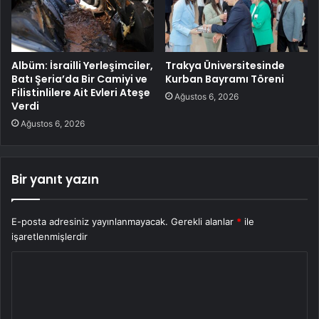
Albüm: İsrailli Yerleşimciler,
Trakya Üniversitesinde
Batı Şeria’da Bir Camiyi ve
Kurban Bayramı Töreni
Filistinlilere Ait Evleri Ateşe
Ağustos 6, 2026
Verdi
Ağustos 6, 2026
Bir yanıt yazın
E-posta adresiniz yayınlanmayacak.
Gerekli alanlar
*
ile
işaretlenmişlerdir
Y
o
r