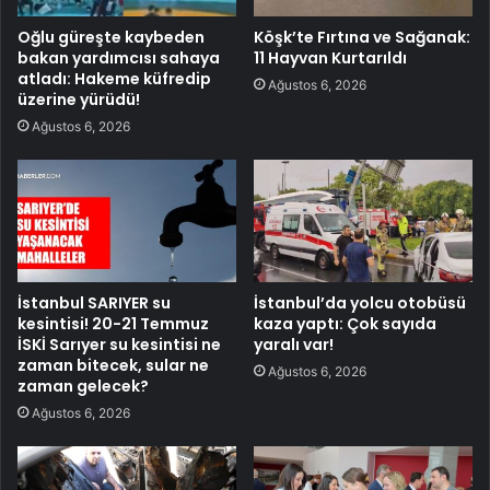
Oğlu güreşte kaybeden
Köşk’te Fırtına ve Sağanak:
bakan yardımcısı sahaya
11 Hayvan Kurtarıldı
atladı: Hakeme küfredip
Ağustos 6, 2026
üzerine yürüdü!
Ağustos 6, 2026
İstanbul SARIYER su
İstanbul’da yolcu otobüsü
kesintisi! 20-21 Temmuz
kaza yaptı: Çok sayıda
İSKİ Sarıyer su kesintisi ne
yaralı var!
zaman bitecek, sular ne
Ağustos 6, 2026
zaman gelecek?
Ağustos 6, 2026