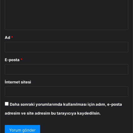
u
m
*
Ad
*
E-posta
*
İnternet sitesi
Daha sonraki yorumlarımda kullanılması için adım, e-posta
adresim ve site adresim bu tarayıcıya kaydedilsin.