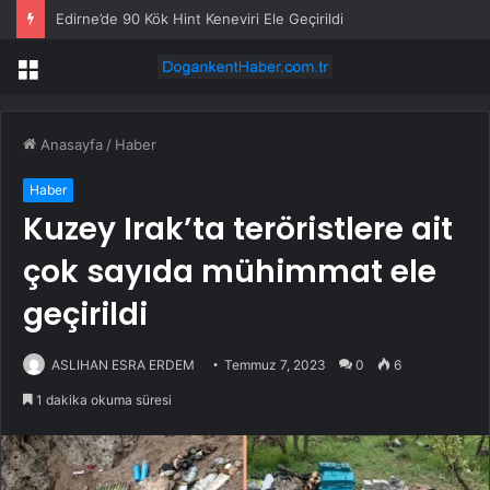
Edirne’de 90 Kök Hint Keneviri Ele Geçirildi
Menü
Anasayfa
/
Haber
Haber
Kuzey Irak’ta teröristlere ait
çok sayıda mühimmat ele
geçirildi
ASLIHAN ESRA ERDEM
Temmuz 7, 2023
0
6
1 dakika okuma süresi