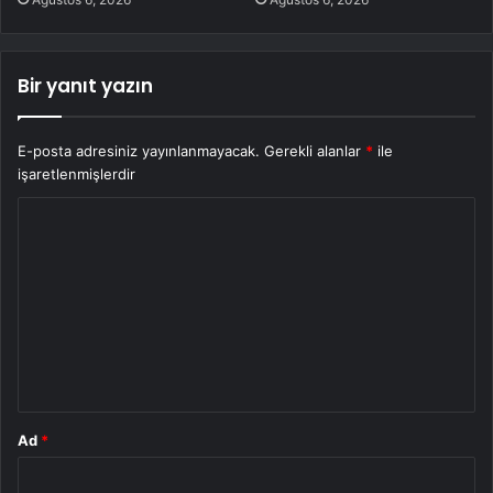
Bir yanıt yazın
E-posta adresiniz yayınlanmayacak.
Gerekli alanlar
*
ile
işaretlenmişlerdir
Y
o
r
u
m
*
Ad
*