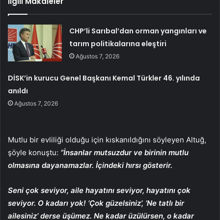
İlgili Makaleler
CHP’li Sarıbal’dan orman yangınları ve
tarım politikalarına eleştiri
Ağustos 7, 2026
DİSK’in kurucu Genel Başkanı Kemal Türkler 46. yılında
anıldı
Ağustos 7, 2026
Mutlu bir evliliği olduğu için kıskanıldığını söyleyen Altuğ,
şöyle konuştu:
“İnsanlar mutsuzdur ve birinin mutlu
olmasına dayanamazlar. İçindeki hırsı gösterir.
Seni çok seviyor, aile hayatını seviyor, hayatını çok
seviyor. O kadarı yok! ‘Çok güzelsiniz’, ‘Ne tatlı bir
ailesiniz’ derse üşümez. Ne kadar üzülürsen, o kadar