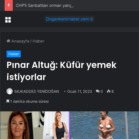
CHP’li Sarıbal’dan orman yangınları ve tarım politikalarına eleştiri
Menü
Anasayfa
/
Haber
Haber
Pınar Altuğ: Küfür yemek
istiyorlar
MUKADDES YENİDOĞAN
Ocak 11, 2023
0
8
1 dakika okuma süresi