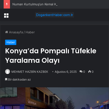
Numan Kurtulmuş’un Kemal Kılıçdaroğlu ile Görüşmesi… TBMM Başkanlığı Görüşmeye İlişkin Görüntü ve Fotoğraf Paylaştı
Menü
Anasayfa
/
Haber
Haber
Konya’da Pompalı Tüfekle
Yaralama Olayı
MEHMET HAZBİN KAZBEK
Ağustos 6, 2025
0
0
Bir dakikadan az