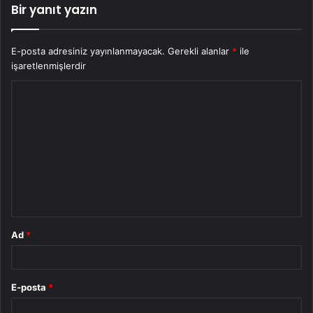
Bir yanıt yazın
E-posta adresiniz yayınlanmayacak.
Gerekli alanlar
*
ile
işaretlenmişlerdir
Y
o
r
u
m
*
Ad
*
E-posta
*