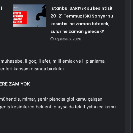
1
İstanbul SARIYER su kesintisi!
20-21 Temmuz İSKİ Sarıyer su
kesintisi ne zaman bitecek,
sular ne zaman gelecek?
Ağustos 6, 2026
muhasebe, il göç, il afet, milli emlak ve il planlama
enleri kapsam dışında bırakıldı.
LERE ZAM YOK
ühendis, mimar, şehir plancısı gibi kamu çalışanı
eniş kesimlerce beklenti oluşsa da teklif yalnızca kamu