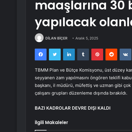
maaşlarına 30 
yapılacak olanla
DİLAN BİÇER
Aralık 5, 2025
Facebook
Twitter
LinkedIn
Tumblr
Pinterest
Reddit
TBMM Plan ve Bütçe Komisyonu, üst düzey kamu
seyyanen zam yapılmasını öngören teklifi kabu
başkanı, il müdürü, müfettiş ve uzman gibi ço
çalışanı grupları düzenleme dışında bırakıldı.
BAZI KADROLAR DEVRE DIŞI KALDI
İlgili Makaleler