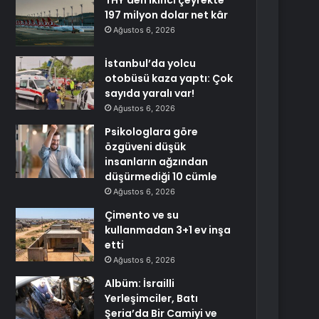
THY’den ikinci çeyrekte
197 milyon dolar net kâr
Ağustos 6, 2026
İstanbul’da yolcu
otobüsü kaza yaptı: Çok
sayıda yaralı var!
Ağustos 6, 2026
Psikologlara göre
özgüveni düşük
insanların ağzından
düşürmediği 10 cümle
Ağustos 6, 2026
Çimento ve su
kullanmadan 3+1 ev inşa
etti
Ağustos 6, 2026
Albüm: İsrailli
Yerleşimciler, Batı
Şeria’da Bir Camiyi ve