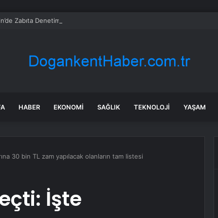
n’de Zabıta Denetimi
FA
HABER
EKONOMI
SAĞLIK
TEKNOLOJI
YAŞAM
na 30 bin TL zam yapılacak olanların tam listesi
ti: İşte