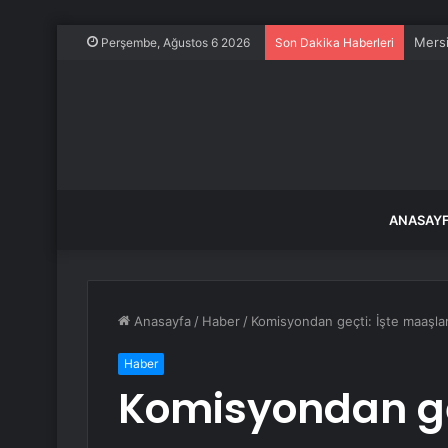
Mersi
Perşembe, Ağustos 6 2026
Son Dakika Haberleri
ANASAY
Anasayfa
/
Haber
/
Komisyondan geçti: İşte maaşları
Haber
Komisyondan geç