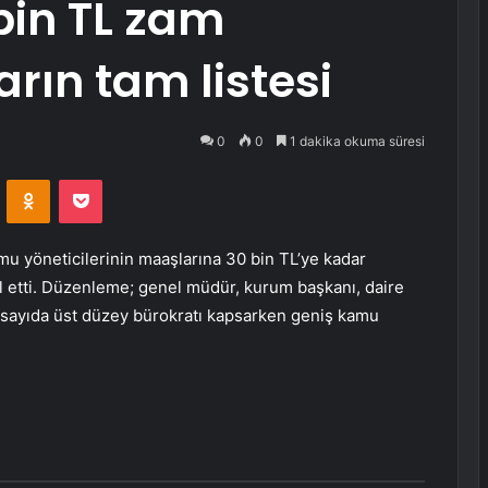
bin TL zam
rın tam listesi
0
0
1 dakika okuma süresi
VKontakte
Odnoklassniki
Pocket
 yöneticilerinin maaşlarına 30 bin TL’ye kadar
l etti. Düzenleme; genel müdür, kurum başkanı, daire
k sayıda üst düzey bürokratı kapsarken geniş kamu