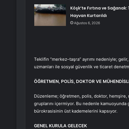
Köşk’te Fırtına ve Sağanak: 1
Hayvan Kurtarıldı
Ağustos 6, 2026
Teklifin “merkez–taşra” ayrımı nedeniyle; gelir, 
uzmanları ile sosyal güvenlik ve ticaret denetm
ÖĞRETMEN, POLİS, DOKTOR VE MÜHENDİS
Düzenleme; öğretmen, polis, doktor, hemşire, m
gruplarını içermiyor. Bu nedenle kamuoyunda g
bürokrasisinin üst kademelerini kapsıyor.
GENEL KURULA GELECEK