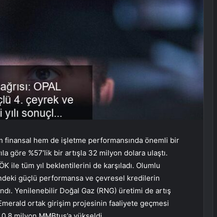
 finansal hem de işletme performansında önemli bir
la göre %57’lik bir artışla 32 milyon dolara ulaştı.
ÖK ile tüm yıl beklentilerini de karşıladı. Olumlu
ndeki güçlü performansa ve çevresel kredilerin
ndı. Yenilenebilir Doğal Gaz (RNG) üretimi de artış
merald ortak girişim projesinin faaliyete geçmesi
 0,8 milyon MMBtus’a yükseldi.