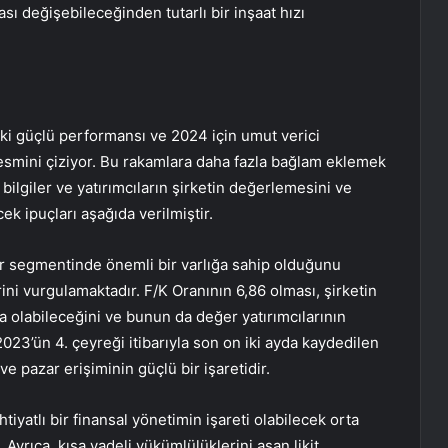
ı değişebileceğinden tutarlı bir inşaat hızı
ki güçlü performansı ve 2024 için umut verici
 resmini çiziyor. Bu rakamlara daha fazla bağlam eklemek
 bilgiler ve yatırımcıların şirketin değerlemesini ve
ek ipuçları aşağıda verilmiştir.
ar segmentinde önemli bir varlığa sahip olduğunu
ni vurgulamaktadır. F/K Oranının 6,86 olması, şirketin
da olabileceğini ve bunun da değer yatırımcılarının
2023’ün 4. çeyreği itibarıyla son on iki ayda kaydedilen
 ve pazar erişiminin güçlü bir işaretidir.
tiyatlı bir finansal yönetimin işareti olabilecek orta
 Ayrıca, kısa vadeli yükümlülüklerini aşan likit