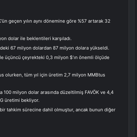
K’ün geçen yılın aynı dönemine göre %57 artarak 32
n dolar ile beklentileri karşıladı.
ğindeki 67 milyon dolardan 87 milyon dolara yükseldi.
ile üçüncü çeyrekteki 0,3 milyon $’ın önemli ölçüde
s olurken, tüm yıl için üretim 2,7 milyon MMBtus
la 100 milyon dolar arasında düzeltilmiş FAVÖK ve 4,4
 üretimi bekliyor.
li bir tahkim sürecine dahil olmuştur, ancak bunun diğer