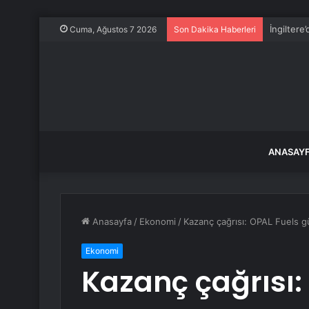
İngiltere
Cuma, Ağustos 7 2026
Son Dakika Haberleri
ANASAY
Anasayfa
/
Ekonomi
/
Kazanç çağrısı: OPAL Fuels güç
Ekonomi
Kazanç çağrısı: