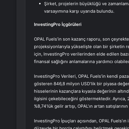
Şirket, projelerin büyüklüğü ve zamanlamas
varsayımına karşı uyarıda bulundu.
InvestingPro İçgörüleri
OPAL Fuels’in son kazanç raporu, son çeyrekte
projeksiyonlarıyla yükselişte olan bir şirketin
için, InvestingPro verilerinden elde edilen bazı
finansal sağlığını anlamalarına yardımcı olabilec
InvestingPro Verileri, OPAL Fuels’in kendi paz
gösteren 846,8 milyon USD’lik bir piyasa değeri
hisselerinin kazançlara kıyasla değerinin altın
ilgisini çekebileceğini göstermektedir. Ayrıca, 
%8,74’lük gelir artışı, OPAL’ın artan satışlarının
InvestingPro İpuçları açısından, OPAL Fuels’ın ih
düzeyde bir borçla çalıştığını belirtmek gerekir.