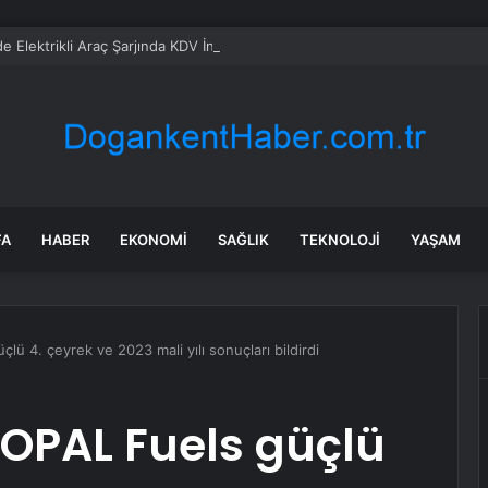
’de Elektrikli Araç Şarjında KDV İndirimi: Tasarruf Vaadi Tartışmalı
FA
HABER
EKONOMI
SAĞLIK
TEKNOLOJI
YAŞAM
lü 4. çeyrek ve 2023 mali yılı sonuçları bildirdi
 OPAL Fuels güçlü