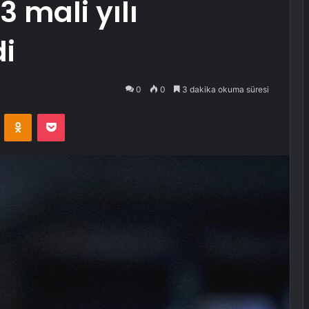
3 mali yılı
di
0
0
3 dakika okuma süresi
VKontakte
Odnoklassniki
Pocket