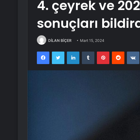
4. çeyrek ve 202
sonuçları bildir
DİLAN BİÇER
Mart 15, 2024
Facebook
Twitter
LinkedIn
Tumblr
Pinterest
Reddit