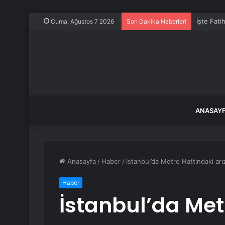
İşte Fati
Cuma, Ağustos 7 2026
Son Dakika Haberleri
ANASAY
Anasayfa
/
Haber
/
İstanbul’da Metro Hattındaki arı
Haber
İstanbul’da Met