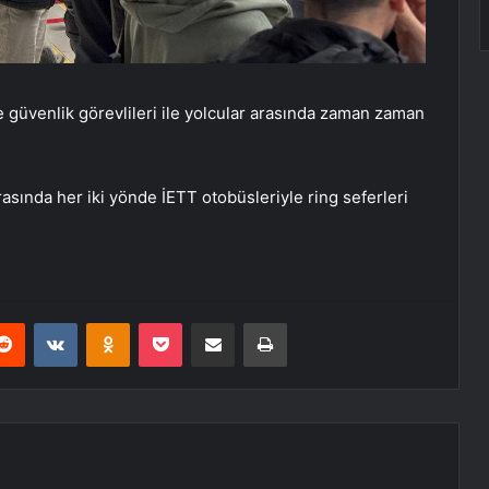
e güvenlik görevlileri ile yolcular arasında zaman zaman
asında her iki yönde İETT otobüsleriyle ring seferleri
erest
Reddit
VKontakte
Odnoklassniki
Pocket
E-Posta ile paylaş
Yazdır