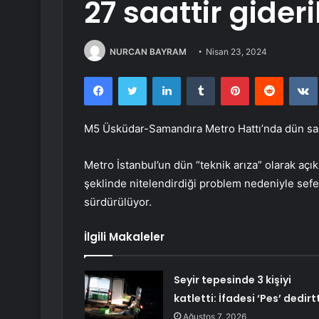
27 saattir gider
NURCAN BAYRAM
Nisan 23, 2024
Facebook
Twitter
LinkedIn
Tumblr
Pinterest
Reddit
M5 Üsküdar-Samandıra Metro Hattı’nda dün saat
Metro İstanbul’un dün “teknik arıza” olarak açı
şeklinde nitelendirdiği problem nedeniyle sefe
sürdürülüyor.
İlgili Makaleler
Seyir tepesinde 3 kişiyi
katletti: İfadesi ‘Pes’ dedirtt
Ağustos 7, 2026