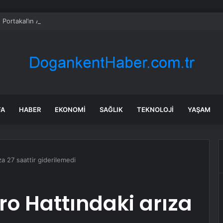
h Portakal’ın Ahbap soruşturmasında verdiği ifade
FA
HABER
EKONOMI
SAĞLIK
TEKNOLOJI
YAŞAM
za 27 saattir giderilemedi
ro Hattındaki arıza