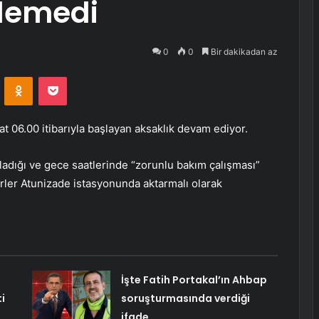
ilemedi
0
0
Bir dakikadan az
VKontakte
Odnoklassniki
Pocket
 06.00 itibarıyla başlayan aksaklık devam ediyor.
kladığı ve gece saatlerinde “zorunlu bakım çalışması”
rler Atunizade istasyonunda aktarmalı olarak
İşte Fatih Portakal’ın Ahbap
i
soruşturmasında verdiği
ifade