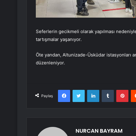
Seferlerin gecikmeli olarak yapılması nedeniyl
tartışmalar yaşanıyor.
Öte yandan, Altunizade-Üsküdar istasyonları ar
düzenleniyor.
Facebook
Twitter
LinkedIn
Tumblr
Pint
Paylaş
NURCAN BAYRAM