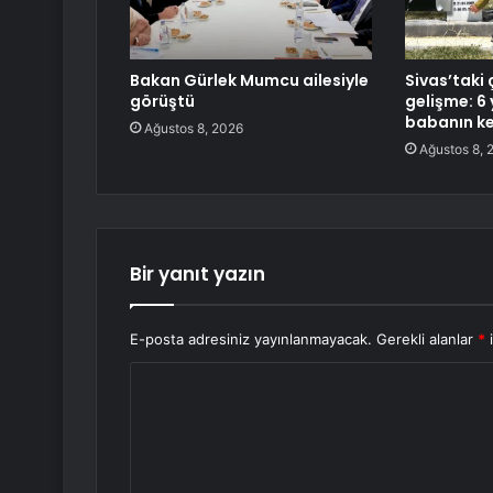
Bakan Gürlek Mumcu ailesiyle
Sivas’taki 
görüştü
gelişme: 6 
babanın ke
Ağustos 8, 2026
Ağustos 8, 
Bir yanıt yazın
E-posta adresiniz yayınlanmayacak.
Gerekli alanlar
*
i
Y
o
r
u