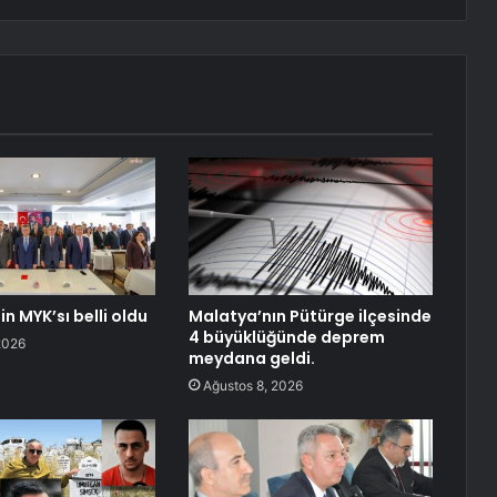
in MYK’sı belli oldu
Malatya’nın Pütürge ilçesinde
4 büyüklüğünde deprem
2026
meydana geldi.
Ağustos 8, 2026