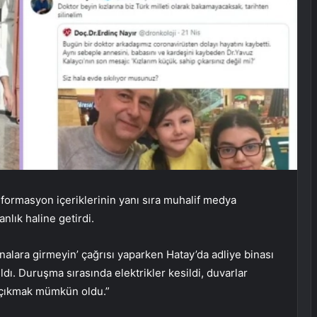
ormasyon içeriklerinin yanı sıra muhalif medya
lık haline getirdi.
nalara girmeyin’ çağrısı yaparken Hatay’da adliye binası
ı. Duruşma sırasında elektrikler kesildi, duvarlar
an çıkmak mümkün oldu.”