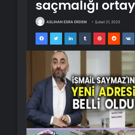
saçmalığı ortaya
ASLIHAN ESRA ERDEM
Şubat 21, 2023
Facebook
Twitter
LinkedIn
Tumblr
Pinterest
Reddit