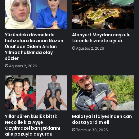
Yüzündeki dövmelerle
Alanyurt Meydanı coşkulu
hafızalara kazınan Nazan
törenle hizmete açıldı
Ünal’dan Didem Arslan
Ağustos 2, 2026
Yılmaz hakkında olay
sözler
Ağustos 2, 2026
Yıllar süren küslük bitti:
Malatya itfaiyesinden can
Neco ile kızı Ayşe
dosta yardım eli
Özyılmazel barıştıklarını
Temmuz 30, 2026
aile pozuyla duyurdu