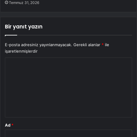
Temmuz 31, 2026
Bir yanıt yazın
E-posta adresiniz yayınlanmayacak.
Gerekli alanlar
*
ile
işaretlenmişlerdir
Y
o
r
u
m
*
Ad
*