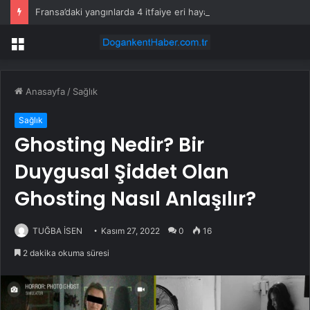
Fransa’daki yangınlarda 4 itfaiye eri hayatını kaybetti
Menü
Anasayfa
/
Sağlık
Sağlık
Ghosting Nedir? Bir
Duygusal Şiddet Olan
Ghosting Nasıl Anlaşılır?
TUĞBA İSEN
Kasım 27, 2022
0
16
2 dakika okuma süresi