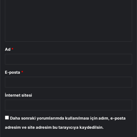
r
u
m
*
Ad
*
E-posta
*
İnternet sitesi
Daha sonraki yorumlarımda kullanılması için adım, e-posta
adresim ve site adresim bu tarayıcıya kaydedilsin.