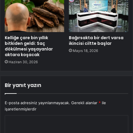
Kelliğe çare bin yıllık
Bağırsakta bir dert varsa
bitkiden geldi: Saç
ikincisi ciltte başlar
dökülmesi yaşayanlar
Mayıs 18, 2026
aktara koşacak
Haziran 30, 2026
Bir yanıt yazın
E-posta adresiniz yayınlanmayacak.
Gerekli alanlar
*
ile
işaretlenmişlerdir
Y
o