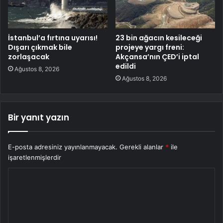
İstanbul’a fırtına uyarısı!
23 bin ağacın kesileceği
Dışarı çıkmak bile
projeye yargı freni:
zorlaşacak
Akçansa’nın ÇED’i iptal
edildi
Ağustos 8, 2026
Ağustos 8, 2026
Bir yanıt yazın
E-posta adresiniz yayınlanmayacak.
Gerekli alanlar
*
ile
işaretlenmişlerdir
Y
o
r
u