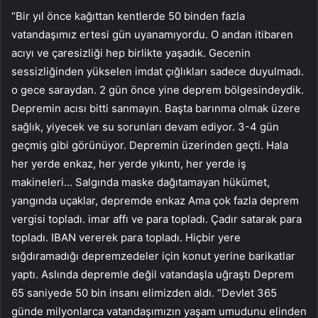
“Bir yıl önce kağıttan kentlerde 50 binden fazla
vatandaşımız ertesi gün uyanamıyordu. O andan itibaren
acıyı ve çaresizliği hep birlikte yaşadık. Gecenin
sessizliğinden yükselen imdat çığlıkları sadece duyulmadı.
o gece saraydan. 2 gün önce yine deprem bölgesindeydik.
Depremin acısı bitti sanmayın. Başta barınma olmak üzere
sağlık, yiyecek ve su sorunları devam ediyor. 3-4 gün
geçmiş gibi görünüyor. Depremin üzerinden geçti. Hala
her yerde enkaz, her yerde yıkıntı, her yerde iş
makineleri… Salgında maske dağıtamayan hükümet,
yangında uçaklar, depremde enkaz Ama çok fazla deprem
vergisi topladı. imar affı ve para topladı. Çadır satarak para
topladı. IBAN vererek para topladı. Hiçbir yere
sığdıramadığı depremzedeler için konut yerine barikatlar
yaptı. Aslında depremle değil vatandaşla uğraştı Deprem
65 saniyede 50 bin insanı elimizden aldı. “Devlet 365
günde milyonlarca vatandaşımızın yaşam umudunu elinden