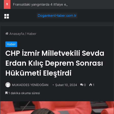
Fransa’daki yangınlarda 4 itfaiye eri hayatını kaybetti
Menü
Anasayfa
/
Haber
Haber
CHP İzmir Milletvekili Sevda
Erdan Kılıç Deprem Sonrası
Hükümeti Eleştirdi
MUKADDES YENİDOĞAN
Şubat 10, 2024
0
1
1 dakika okuma süresi