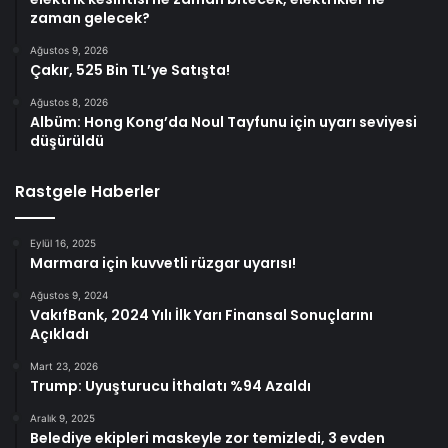
zaman gelecek?
Ağustos 9, 2026
Çakır, 525 Bin TL’ye Satışta!
Ağustos 8, 2026
Albüm: Hong Kong’da Noul Tayfunu için uyarı seviyesi
düşürüldü
Rastgele Haberler
Eylül 16, 2025
Marmara için kuvvetli rüzgar uyarısı!
Ağustos 9, 2024
VakıfBank, 2024 Yılı İlk Yarı Finansal Sonuçlarını
Açıkladı
Mart 23, 2026
Trump: Uyuşturucu İthalatı %94 Azaldı
Aralık 9, 2025
Belediye ekipleri maskeyle zor temizledi, 3 evden