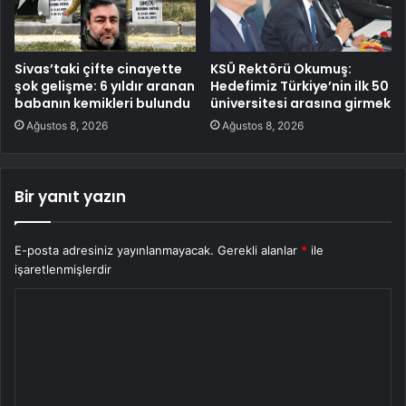
Sivas’taki çifte cinayette
KSÜ Rektörü Okumuş:
şok gelişme: 6 yıldır aranan
Hedefimiz Türkiye’nin ilk 50
babanın kemikleri bulundu
üniversitesi arasına girmek
Ağustos 8, 2026
Ağustos 8, 2026
Bir yanıt yazın
E-posta adresiniz yayınlanmayacak.
Gerekli alanlar
*
ile
işaretlenmişlerdir
Y
o
r
u