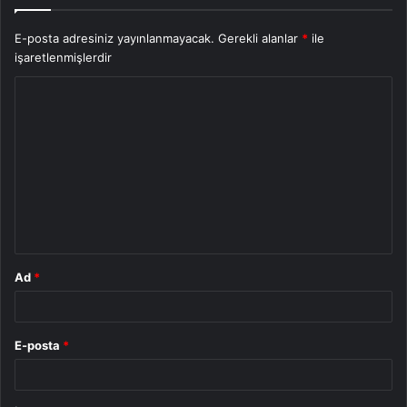
E-posta adresiniz yayınlanmayacak.
Gerekli alanlar
*
ile
işaretlenmişlerdir
Y
o
r
u
m
*
Ad
*
E-posta
*