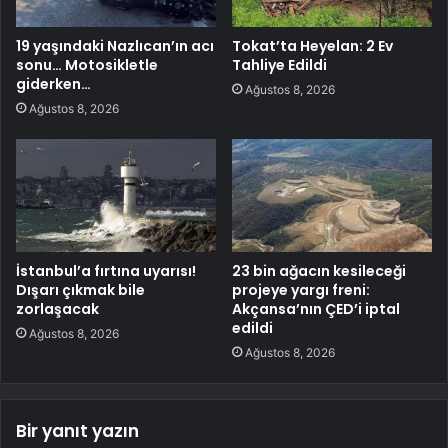
19 yaşındaki Nazlıcan’ın acı
Tokat’ta Heyelan: 2 Ev
sonu… Motosikletle
Tahliye Edildi
giderken…
Ağustos 8, 2026
Ağustos 8, 2026
İstanbul’a fırtına uyarısı!
23 bin ağacın kesileceği
Dışarı çıkmak bile
projeye yargı freni:
zorlaşacak
Akçansa’nın ÇED’i iptal
edildi
Ağustos 8, 2026
Ağustos 8, 2026
Bir yanıt yazın