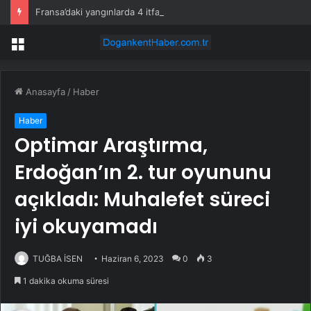
Fransa’daki yangınlarda 4 itfaiye eri hayatını kaybetti
Menü
Anasayfa
/
Haber
Haber
Optimar Araştırma,
Erdoğan’ın 2. tur oyununu
açıkladı: Muhalefet süreci
iyi okuyamadı
TUĞBA İSEN
Haziran 6, 2023
0
3
1 dakika okuma süresi