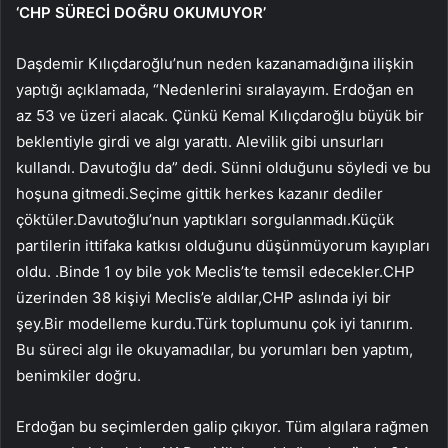
‘CHP SÜRECİ DOĞRU OKUMUYOR’
Daşdemir Kılıçdaroğlu’nun neden kazanamadığına ilişkin
yaptığı açıklamada, “Nedenlerini sıralayayım. Erdoğan en
az 53 ve üzeri alacak. Çünkü Kemal Kılıçdaroğlu büyük bir
beklentiyle girdi ve algı yarattı. Alevilik gibi unsurları
kullandı. Davutoğlu da” dedi. Sünni olduğunu söyledi ve bu
hoşuna gitmedi.Seçime gittik herkes kazanır dediler
çöktüler.Davutoğlu’nun yaptıkları sorgulanmadı.Küçük
partilerin ittifaka katkısı olduğunu düşünmüyorum kayıpları
oldu. .Binde 1 oy bile yok Meclis’te temsil edecekler.CHP
üzerinden 38 kişiyi Meclis’e aldılar,CHP aslında iyi bir
şey.Bir modelleme kurdu.Türk toplumunu çok iyi tanırım.
Bu süreci algı ile okuyamadılar, bu yorumları ben yaptım,
benimkiler doğru.
Erdoğan bu seçimlerden galip çıkıyor. Tüm algılara rağmen