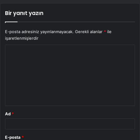
Bir yanıt yazın
E-posta adresiniz yayınlanmayacak.
Gerekli alanlar
*
ile
işaretlenmişlerdir
Y
o
r
u
m
*
Ad
*
E-posta
*