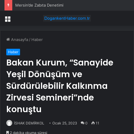
Mersin’de Zabıta Denetimi
Menü
Anasayfa
/
Haber
Haber
Bakan Kurum, “Sanayide
Yeşil Dönüşüm ve
Sürdürülebilir Kalkınma
Zirvesi Semineri”nde
konuştu
İSHAK DEMİRKOL
Ocak 25, 2023
0
11
2 dakika okuma süresi