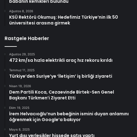
babanın kemikleri bulundu
Ağustos 8, 2026
KSÜ Rektörü Okumuş: Hedefimiz Türkiye’nin ilk 50
üniversitesi arasına girmek
Rastgele Haberler
Ağustos 29, 2025
472 km/sa hızla elektrikli araç hız rekoru kırıldı
Temmuz 11, 2025
Türkiye’den Suriye’ye ‘İletişim’ iş birliği ziyareti
Nisan 19, 2026
Dem Partili Koca, Cezaevinde Birtek-Sen Genel
Başkanı Türkmen’i Ziyaret Etti
Ekim 19, 2025
İrem Helvacıoğlu’nun bebeğinin ismini duyan anlamını
öğrenmek için Google’a bakıyor
Mayıs 8, 2025
Yurt dışı yerleşikler hissede satış yaptı