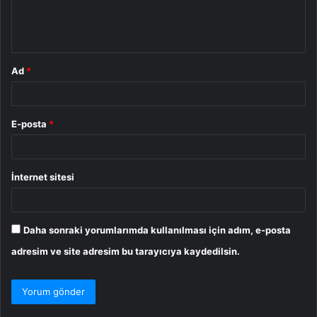
m
*
Ad
*
E-posta
*
İnternet sitesi
Daha sonraki yorumlarımda kullanılması için adım, e-posta
adresim ve site adresim bu tarayıcıya kaydedilsin.