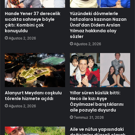
Hande Yener 37 derecelik
Yüzündeki dövmelerle
sıcakta sahneye böyle
hafızalara kazınan Nazan
çıktı: Kombini çok
Ünal’dan Didem Arslan
konuşuldu
Yılmaz hakkında olay
sözler
Ağustos 2, 2026
Ağustos 2, 2026
Alanyurt Meydanı coşkulu
Yıllar süren küslük bitti:
törenle hizmete açıldı
Neco ile kızı Ayşe
Özyılmazel barıştıklarını
Ağustos 2, 2026
aile pozuyla duyurdu
Temmuz 31, 2026
Aile ve nüfus yapısındaki