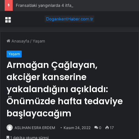
Fransa’daki yangınlarda 4 itfaiye eri hayatını kaybetti
Menü
Anasayfa
/
Yaşam
Yaşam
Armağan Çağlayan,
akciğer kanserine
yakalandığını açıkladı:
Önümüzde hafta tedaviye
başlayacağım
ASLIHAN ESRA ERDEM
Kasım 24, 2022
0
17
1 dakika okuma süresi