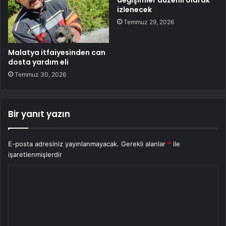
değişimler düzenli olarak
izlenecek
Temmuz 29, 2026
Malatya itfaiyesinden can
dosta yardım eli
Temmuz 30, 2026
Bir yanıt yazın
E-posta adresiniz yayınlanmayacak.
Gerekli alanlar
*
ile
işaretlenmişlerdir
Y
o
r
u