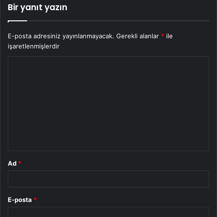
Bir yanıt yazın
E-posta adresiniz yayınlanmayacak.
Gerekli alanlar
*
ile
işaretlenmişlerdir
Y
o
r
u
m
*
Ad
*
E-posta
*