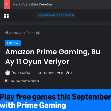
Mersin’de Zabıta Denetimi
Menü
Anasayfa
/
Teknoloji
Teknoloji
Amazon Prime Gaming, Bu
Ay 11 Oyun Veriyor
ÜMİT SAVĞA
Eylül 6, 2025
0
0
1 dakika okuma süresi