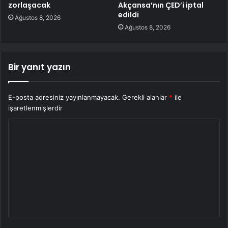
zorlaşacak
Akçansa’nın ÇED’i iptal
edildi
Ağustos 8, 2026
Ağustos 8, 2026
Bir yanıt yazın
E-posta adresiniz yayınlanmayacak.
Gerekli alanlar
*
ile
işaretlenmişlerdir
Y
o
r
u
m
*