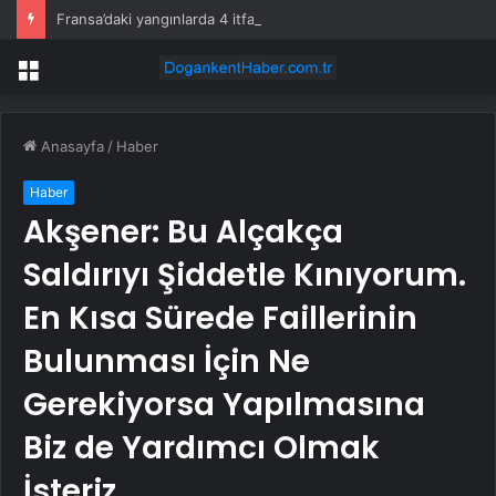
Fransa’daki yangınlarda 4 itfaiye eri hayatını kaybetti
Menü
Anasayfa
/
Haber
Haber
Akşener: Bu Alçakça
Saldırıyı Şiddetle Kınıyorum.
En Kısa Sürede Faillerinin
Bulunması İçin Ne
Gerekiyorsa Yapılmasına
Biz de Yardımcı Olmak
İsteriz