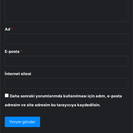
m
*
Ad
*
E-posta
*
İnternet sitesi
Daha sonraki yorumlarımda kullanılması için adım, e-posta
adresim ve site adresim bu tarayıcıya kaydedilsin.