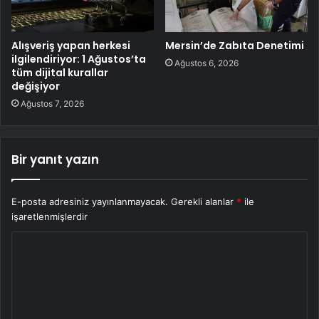
Alışveriş yapan herkesi
Mersin’de Zabıta Denetimi
ilgilendiriyor: 1 Ağustos’ta
Ağustos 6, 2026
tüm dijital kurallar
değişiyor
Ağustos 7, 2026
Bir yanıt yazın
E-posta adresiniz yayınlanmayacak.
Gerekli alanlar
*
ile
işaretlenmişlerdir
Y
o
r
u