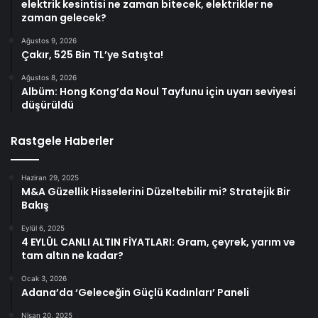
elektrik kesintisi ne zaman bitecek, elektrikler ne
zaman gelecek?
Ağustos 9, 2026
Çakır, 525 Bin TL’ye Satışta!
Ağustos 8, 2026
Albüm: Hong Kong’da Noul Tayfunu için uyarı seviyesi
düşürüldü
Rastgele Haberler
Haziran 29, 2025
M&A Güzellik Hisselerini Düzeltebilir mi? Stratejik Bir
Bakış
Eylül 6, 2025
4 EYLÜL CANLI ALTIN FİYATLARI: Gram, çeyrek, yarım ve
tam altın ne kadar?
Ocak 3, 2026
Adana’da ‘Geleceğin Güçlü Kadınları’ Paneli
Nisan 20, 2025