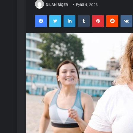
DİLAN BİÇER
Eylül 4, 2025
Facebook
Twitter
LinkedIn
Tumblr
Pinterest
Reddit