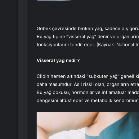
Göbek çevresinde biriken yağ, sadece dış görünü
Bu yağ tipine “visseral yağ” denir ve organları
fonksiyonlarını tehdit eder. (Kaynak: National I
Visseral yağ nedir?
Cildin hemen altındaki “subkutan yağ” genellikl
daha masumdur. Asıl riskli olan, organların etr
Bu yağ dokusu, hormonlar ve inflamatuar madde
dengesini altüst eder ve metabolik sendromun 