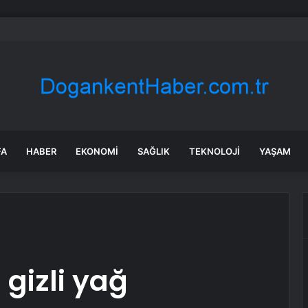
a’daki yangınlarda 4 itfaiye eri hayatını kaybetti
FA
HABER
EKONOMI
SAĞLIK
TEKNOLOJI
YAŞAM
gizli yağ