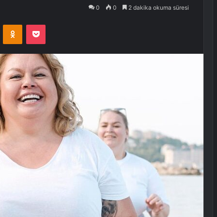
0
0
2 dakika okuma süresi
VKontakte
Odnoklassniki
Pocket