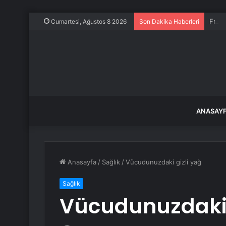
Frans
Cumartesi, Ağustos 8 2026
Son Dakika Haberleri
ANASAY
Anasayfa
/
Sağlık
/
Vücudunuzdaki gizli yağ
Sağlık
Vücudunuzdaki 