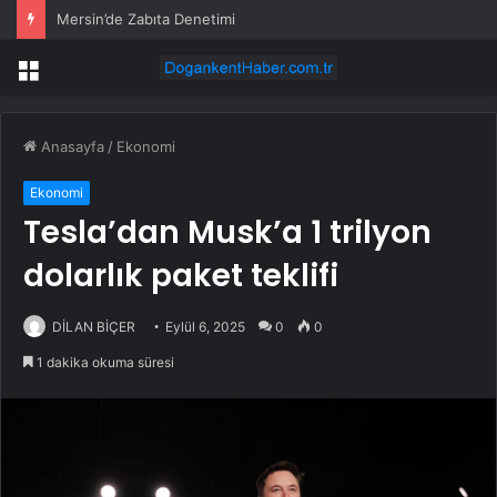
Mersin’de Zabıta Denetimi
Menü
Anasayfa
/
Ekonomi
Ekonomi
Tesla’dan Musk’a 1 trilyon
dolarlık paket teklifi
DİLAN BİÇER
Eylül 6, 2025
0
0
1 dakika okuma süresi