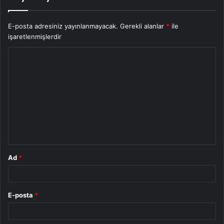
E-posta adresiniz yayınlanmayacak.
Gerekli alanlar
*
ile
işaretlenmişlerdir
Y
o
r
u
m
*
Ad
*
E-posta
*