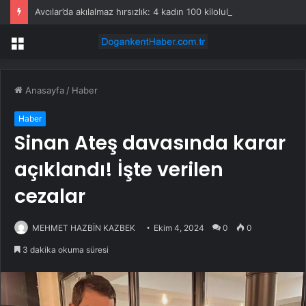
Avcılar’da akılalmaz hırsızlık: 4 kadın 100 kiloluk buzdolabını böyle çaldı
Menü
Anasayfa
/
Haber
Haber
Sinan Ateş davasında karar
açıklandı! İşte verilen
cezalar
MEHMET HAZBİN KAZBEK
Ekim 4, 2024
0
0
3 dakika okuma süresi