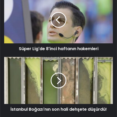
Süper Lig'de 8'inci haftanın hakemleri
İstanbul Boğazı'nın son hali dehşete düşürdü!