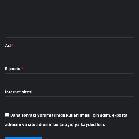
u
m
*
Ad
*
E-posta
*
İnternet sitesi
Daha sonraki yorumlarımda kullanılması için adım, e-posta
adresim ve site adresim bu tarayıcıya kaydedilsin.