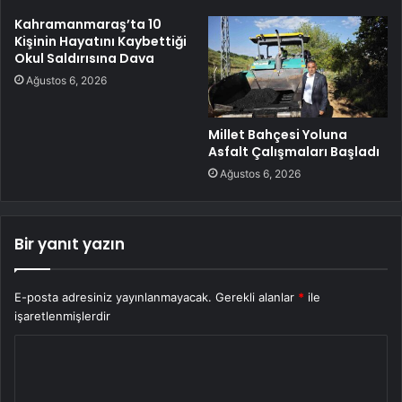
Kahramanmaraş’ta 10
Kişinin Hayatını Kaybettiği
Okul Saldırısına Dava
Ağustos 6, 2026
Millet Bahçesi Yoluna
Asfalt Çalışmaları Başladı
Ağustos 6, 2026
Bir yanıt yazın
E-posta adresiniz yayınlanmayacak.
Gerekli alanlar
*
ile
işaretlenmişlerdir
Y
o
r