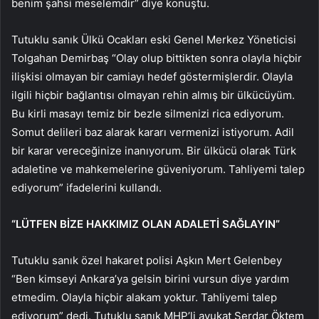
benim şahsi meselemdir” diye konuştu.
Tutuklu sanık Ülkü Ocakları eski Genel Merkez Yöneticisi
Tolgahan Demirbaş “Olay olup bittikten sonra olayla hiçbir
ilişkisi olmayan bir camiayı hedef göstermişlerdir. Olayla
ilgili hiçbir bağlantısı olmayan rehin almış bir ülkücüyüm.
Bu kirli masayı temiz bir bezle silmenizi rica ediyorum.
Somut delileri baz alarak kararı vermenizi istiyorum. Adil
bir karar vereceğinize inanıyorum. Bir ülkücü olarak Türk
adaletine ve mahkemelerine güveniyorum. Tahliyemi talep
ediyorum” ifadelerini kullandı.
“LÜTFEN BİZE HAKKIMIZ OLAN ADALETİ SAĞLAYIN”
Tutuklu sanık özel hakaret polisi Aşkın Mert Gelenbey
“Ben kimseyi Ankara’ya gelsin birini vursun diye yardım
etmedim. Olayla hiçbir alakam yoktur. Tahliyemi talep
ediyorum” dedi. Tutuklu sanık MHP’li avukat Serdar Öktem