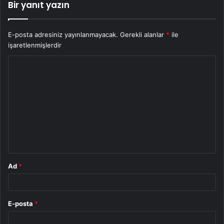
Bir yanıt yazın
E-posta adresiniz yayınlanmayacak.
Gerekli alanlar
*
ile
işaretlenmişlerdir
Y
o
r
u
m
*
Ad
*
E-posta
*