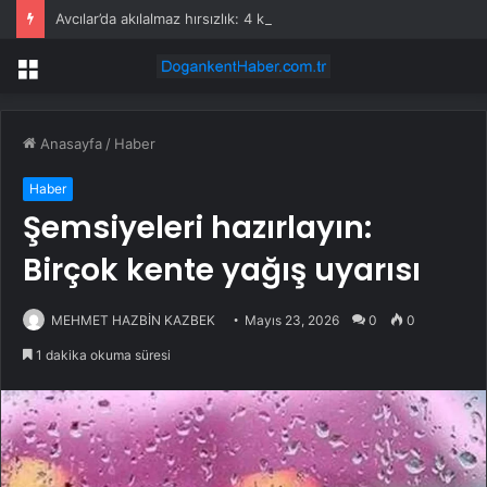
Avcılar’da akılalmaz hırsızlık: 4 kadın 100 kiloluk buzdolabını böyle çaldı
Menü
Anasayfa
/
Haber
Haber
Şemsiyeleri hazırlayın:
Birçok kente yağış uyarısı
MEHMET HAZBİN KAZBEK
Mayıs 23, 2026
0
0
1 dakika okuma süresi