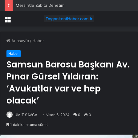
Mersin’de Zabıta Denetimi
Menü
Anasayfa
/
Haber
Haber
Samsun Barosu Başkanı Av.
Pınar Gürsel Yıldıran:
‘Avukatlar var ve hep
olacak’
ÜMİT SAVĞA
Nisan 6, 2024
0
0
1 dakika okuma süresi