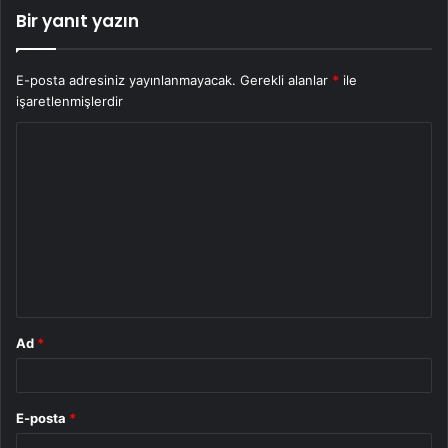
Bir yanıt yazın
E-posta adresiniz yayınlanmayacak.
Gerekli alanlar
*
ile
işaretlenmişlerdir
Y
o
r
u
m
*
Ad
*
E-posta
*