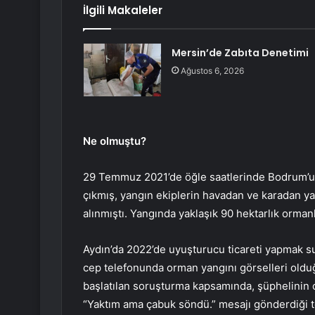
İlgili Makaleler
Mersin’de Zabıta Denetimi
Ağustos 6, 2026
Ne olmuştu?
29 Temmuz 2021’de öğle saatlerinde Bodrum’un
çıkmış, yangın ekiplerin havadan ve karadan y
alınmıştı. Yangında yaklaşık 90 hektarlık orman
Aydın’da 2022’de uyuşturucu ticareti yapmak su
cep telefonunda orman yangını görselleri old
başlatılan soruşturma kapsamında, şüphelinin c
“Yaktım ama çabuk söndü.” mesajı gönderdiği te