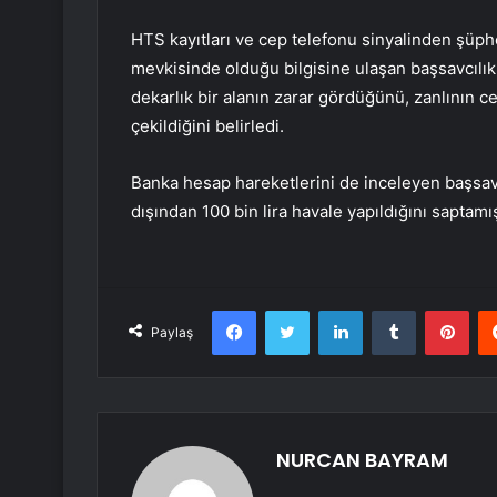
HTS kayıtları ve cep telefonu sinyalinden şüp
mevkisinde olduğu bilgisine ulaşan başsavcılı
dekarlık bir alanın zarar gördüğünü, zanlının c
çekildiğini belirledi.
Banka hesap hareketlerini de inceleyen başsavcı
dışından 100 bin lira havale yapıldığını saptamış
Facebook
Twitter
LinkedIn
Tumblr
Pint
Paylaş
NURCAN BAYRAM