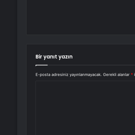
Bir yanıt yazın
E-posta adresiniz yayınlanmayacak.
Gerekli alanlar
*
i
Y
o
r
u
m
*