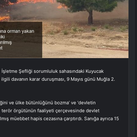
 İşletme Şefliği sorumluluk sahasındaki Kuyucak
lgili davanın karar duruşması, 9 Mayıs günü Muğla 2.
liğini ve ülke bütünlüğünü bozma’ ve ‘devletin
 terör örgütünün faaliyeti çerçevesinde devlet
rılmış müebbet hapis cezasına çarptırdı. Sanığa ayrıca 15