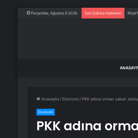
Köşk’
Perşembe, Ağustos 6 2026
Son Dakika Haberleri
ANASAY
Anasayfa
/
Ekonomi
/
PKK adına orman yakan zanlıya
Ekonomi
PKK adına orma