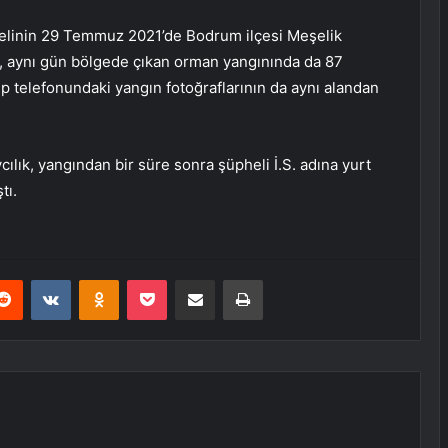
helinin 29 Temmuz 2021’de Bodrum ilçesi Meşelik
k, aynı gün bölgede çıkan orman yangınında da 87
ep telefonundaki yangın fotoğraflarının da aynı alandan
lık, yangından bir süre sonra şüpheli İ.S. adına yurt
tı.
erest
Reddit
VKontakte
Odnoklassniki
Pocket
E-Posta ile paylaş
Yazdır