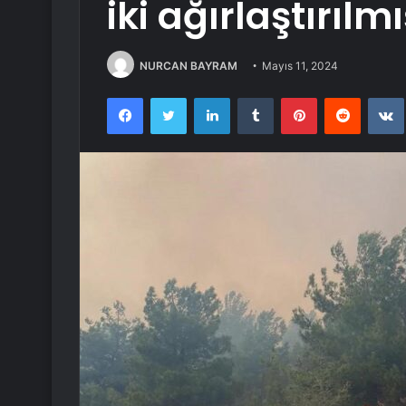
iki ağırlaştırıl
NURCAN BAYRAM
Mayıs 11, 2024
Facebook
Twitter
LinkedIn
Tumblr
Pinterest
Reddit