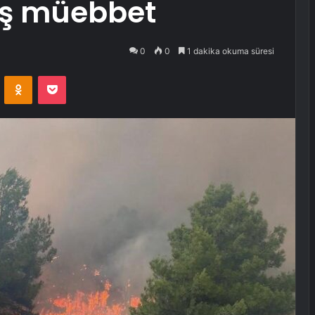
mış müebbet
0
0
1 dakika okuma süresi
VKontakte
Odnoklassniki
Pocket