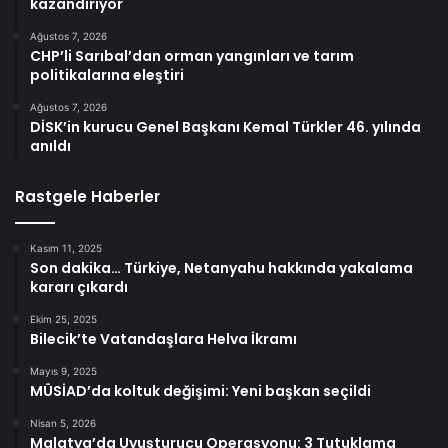
kazandırıyor
Ağustos 7, 2026
CHP’li Sarıbal’dan orman yangınları ve tarım
politikalarına eleştiri
Ağustos 7, 2026
DİSK’in kurucu Genel Başkanı Kemal Türkler 46. yılında
anıldı
Rastgele Haberler
Kasım 11, 2025
Son dakika… Türkiye, Netanyahu hakkında yakalama
kararı çıkardı
Ekim 25, 2025
Bilecik’te Vatandaşlara Helva İkramı
Mayıs 9, 2025
MÜSİAD’da koltuk değişimi: Yeni başkan seçildi
Nisan 5, 2026
Malatya’da Uyuşturucu Operasyonu: 3 Tutuklama