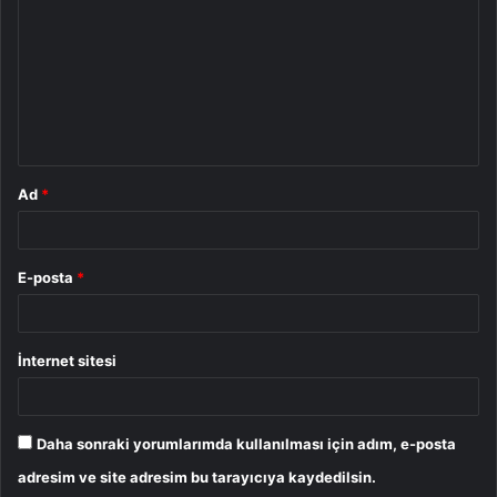
r
u
m
*
Ad
*
E-posta
*
İnternet sitesi
Daha sonraki yorumlarımda kullanılması için adım, e-posta
adresim ve site adresim bu tarayıcıya kaydedilsin.