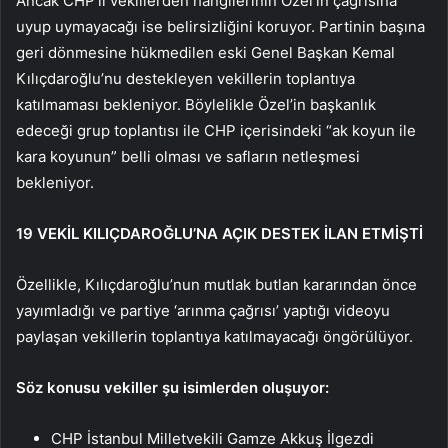
Ancak CHP’li vekillerden hangilerinin Özel’in çağrısına
uyup uymayacağı ise belirsizliğini koruyor. Partinin başına
geri dönmesine hükmedilen eski Genel Başkan Kemal
Kılıçdaroğlu’nu destekleyen vekillerin toplantıya
katılmaması bekleniyor. Böylelikle Özel’in başkanlık
edeceği grup toplantısı ile CHP içerisindeki “ak koyun ile
kara koyunun” belli olması ve safların netleşmesi
bekleniyor.
19 VEKİL KILIÇDAROĞLU’NA AÇIK DESTEK İLAN ETMİŞTİ
Özellikle, Kılıçdaroğlu’nun mutlak butlan kararından önce
yayımladığı ve partiye ‘arınma çağrısı’ yaptığı videoyu
paylaşan vekillerin toplantıya katılmayacağı öngörülüyor.
Söz konusu vekiller şu isimlerden oluşuyor:
CHP İstanbul Milletvekili Gamze Akkuş İlgezdi