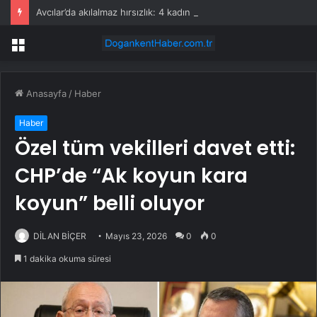
Avcılar’da akılalmaz hırsızlık: 4 kadın 100 kiloluk buzdolabını böyle çaldı
Menü
Anasayfa
/
Haber
Haber
Özel tüm vekilleri davet etti:
CHP’de “Ak koyun kara
koyun” belli oluyor
DİLAN BİÇER
Mayıs 23, 2026
0
0
1 dakika okuma süresi