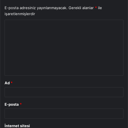
E-posta adresiniz yayınlanmayacak.
Gerekli alanlar
*
ile
işaretlenmişlerdir
Y
o
r
u
m
*
Ad
*
E-posta
*
İnternet sitesi