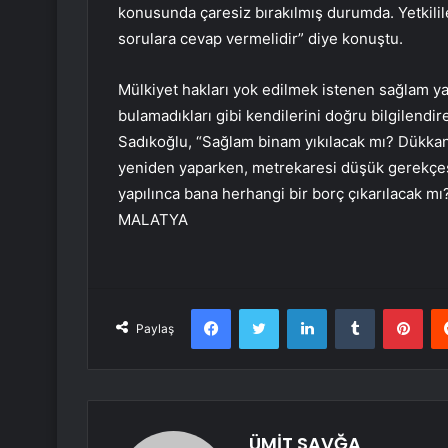
konusunda çaresiz bırakılmış durumda. Yetkilil
sorulara cevap vermelidir” diye konuştu.
Mülkiyet hakları yok edilmek istenen sağlam ya d
bulamadıkları gibi kendilerini doğru bilgilendir
Sadıkoğlu, “Sağlam binam yıkılacak mı? Dükkan
yeniden yaparken, metrekaresi düşük gerekçesi 
yapılınca bana herhangi bir borç çıkarılacak mı?
MALATYA
Facebook
Twitter
LinkedIn
Tumblr
Pint
Paylaş
ÜMİT SAVĞA