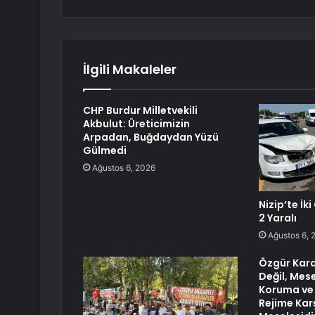
İlgili Makaleler
CHP Burdur Milletvekili
Akbulut: Üreticimizin
Arpadan, Buğdaydan Yüzü
Gülmedi
Ağustos 6, 2026
Nizip’te İk
2 Yaralı
Ağustos 6, 
Özgür Kara
Değil, Mes
Koruma ve 
Rejime Kar