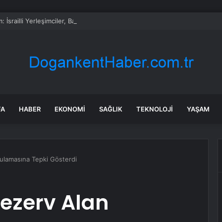
 İsrailli Yerleşimciler, Batı Şeria’da Bir Camiyi ve Filistinlilere Ait Evleri A
FA
HABER
EKONOMI
SAĞLIK
TEKNOLOJI
YAŞAM
lamasına Tepki Gösterdi
ezerv Alan