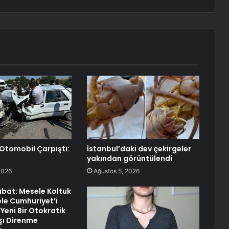
i Otomobil Çarpıştı:
İstanbul’daki dev çekirgeler
yakından görüntülendi
2026
Ağustos 5, 2026
bat: Mesele Koltuk
ele Cumhuriyet’i
Yeni Bir Otokratik
şı Direnme