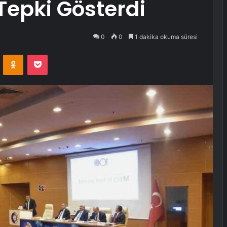
epki Gösterdi
0
0
1 dakika okuma süresi
VKontakte
Odnoklassniki
Pocket