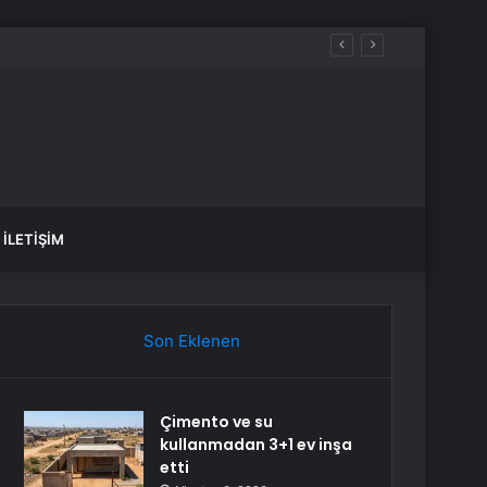
teşe Verdi
İLETIŞIM
Son Eklenen
Çimento ve su
kullanmadan 3+1 ev inşa
etti