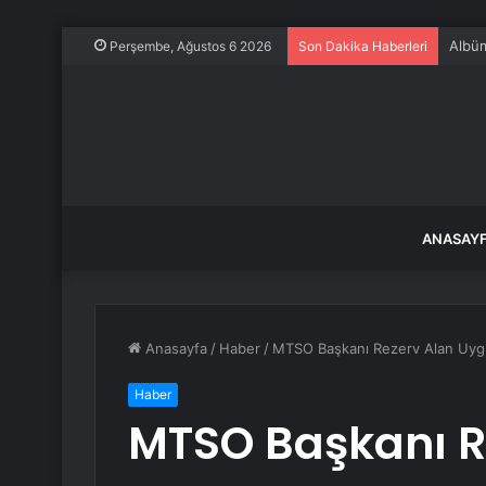
Albüm:
Perşembe, Ağustos 6 2026
Son Dakika Haberleri
ANASAY
Anasayfa
/
Haber
/
MTSO Başkanı Rezerv Alan Uygu
Haber
MTSO Başkanı R