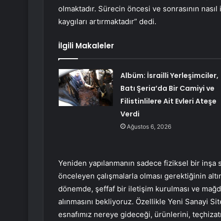
olmaktadır. Sürecin öncesi ve sonrasının nasıl iş
kaygıları artırmaktadır” dedi.
İlgili Makaleler
Albüm: İsrailli Yerleşimciler,
Batı Şeria’da Bir Camiyi ve
Filistinlilere Ait Evleri Ateşe
Verdi
Ağustos 6, 2026
Yeniden yapılanmanın sadece fiziksel bir inşa s
önceleyen çalışmalarla olması gerektiğinin alt
dönemde, şeffaf bir iletişim kurulması ve mağd
alınmasını bekliyoruz. Özellikle Yeni Sanayi Sit
esnafımız nereye gideceği, ürünlerini, teçhiza