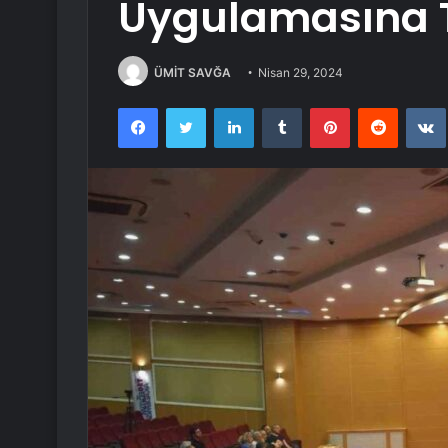
Uygulamasına T
ÜMİT SAVĞA
Nisan 29, 2024
Facebook
Twitter
LinkedIn
Tumblr
Pinterest
Reddit