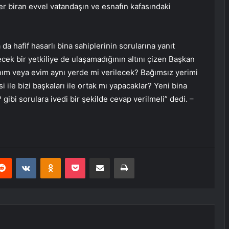
er biran evvel vatandaşın ve esnafın kafasındaki
a hafif hasarlı bina sahiplerinin sorularına yanıt
ecek bir yetkiliye de ulaşamadığının altını çizen Başkan
ım veya evim aynı yerde mi verilecek? Bağımsız yerimi
ile bizi başkaları ile ortak mı yapacaklar? Yeni bina
 gibi sorulara ivedi bir şekilde cevap verilmeli” dedi. –
erest
Reddit
VKontakte
Odnoklassniki
Pocket
E-Posta ile paylaş
Yazdır