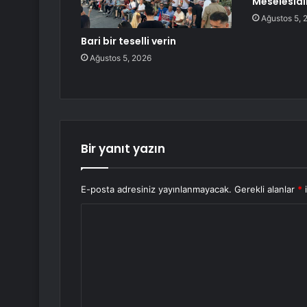
Meselesidi
Ağustos 5, 
Bari bir teselli verin
Ağustos 5, 2026
Bir yanıt yazın
E-posta adresiniz yayınlanmayacak.
Gerekli alanlar
*
i
Y
o
r
u
m