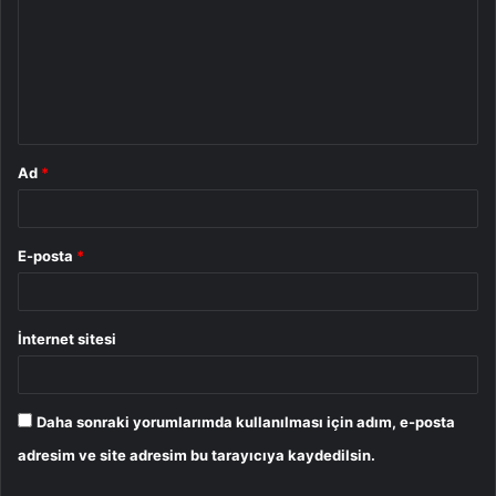
r
u
m
*
Ad
*
E-posta
*
İnternet sitesi
Daha sonraki yorumlarımda kullanılması için adım, e-posta
adresim ve site adresim bu tarayıcıya kaydedilsin.