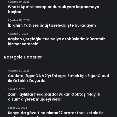
Ağustos 10, 2026
WhatsApp’ta hesaplar durduk yere kapanmaya
başladı
Ağustos 10, 2026
İbrahim Tatlıses imaj tazeledi: İşte buradayım
Ağustos 9, 2026
Başkan Çerçioğlu: “Belediye otobüslerimiz ücretsiz
hizmet verecek”
Rastgele Haberler
Ağustos 13, 2025
Caldera, EigenDA V2’yi Entegre Etmek İçin EigenCloud
ile Ortaklık Duyurdu
Şubat 6, 2026
Zamlı aylıklar hesaplarda! Bakan Göktaş “Hayırlı
olsun” diyerek müjdeyi verdi
Şubat 22, 2023
Kenya’da gözaltına alınan 17 protestocu kefaletle