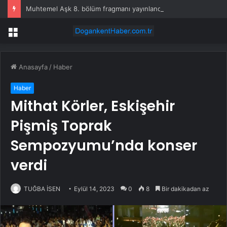
Muhtemel Aşk 8. bölüm fragmanı yayınlandı mı?
Menü
Anasayfa
/
Haber
Haber
Mithat Körler, Eskişehir
Pişmiş Toprak
Sempozyumu’nda konser
verdi
TUĞBA İSEN
Eylül 14, 2023
0
8
Bir dakikadan az