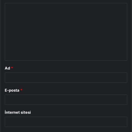
Y
o
r
u
m
*
Ad
*
E-posta
*
İnternet sitesi