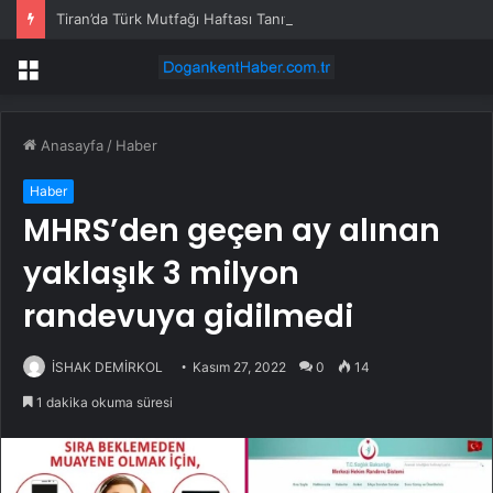
Tiran’da Türk Mutfağı Haftası Tanıtımı
Menü
Anasayfa
/
Haber
Haber
MHRS’den geçen ay alınan
yaklaşık 3 milyon
randevuya gidilmedi
İSHAK DEMİRKOL
Kasım 27, 2022
0
14
1 dakika okuma süresi