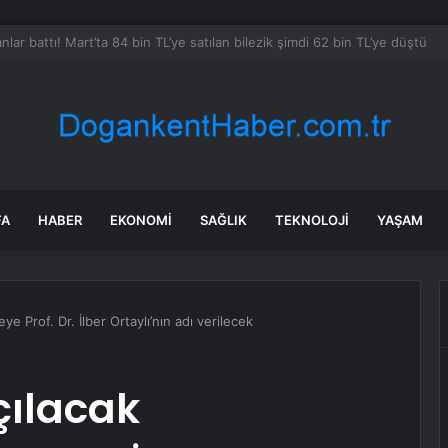
Türk Mutfağı Haftası Tanıtımı
FA
HABER
EKONOMI
SAĞLIK
TEKNOLOJI
YAŞAM
e Prof. Dr. İlber Ortaylı’nın adı verilecek
çılacak