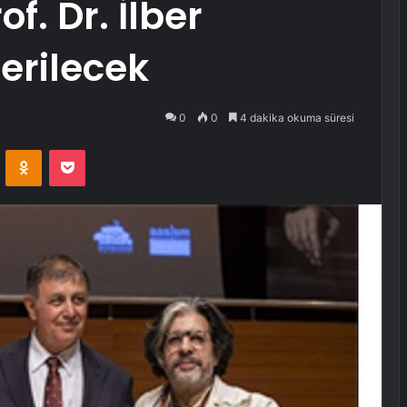
. Dr. İlber
verilecek
0
0
4 dakika okuma süresi
VKontakte
Odnoklassniki
Pocket