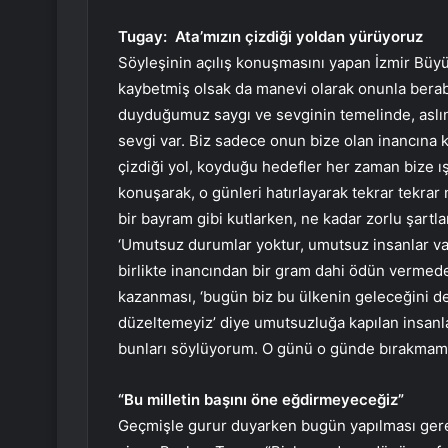
Tugay: Ata’mızın çizdiği yoldan yürüyoruz
Söyleşinin açılış konuşmasını yapan İzmir Büyü
kaybetmiş olsak da manevi olarak onunla berab
duyduğumuz saygı ve sevginin temelinde, aslı
sevgi var. Biz sadece onun bize olan inancına k
çizdiği yol, koyduğu hedefler her zaman bize ış
konuşarak, o günleri hatırlayarak tekrar tekra
bir bayram gibi kutlarken, ne kadar zorlu şartl
‘Umutsuz durumlar yoktur, umutsuz insanlar var
birlikte inancından bir gram dahi ödün verme
kazanması, ‘bugün biz bu ülkenin geleceğini de
düzeltemeyiz’ diye umutsuzluğa kapılan insanla
bunları söylüyorum. O günü o günde bırakmama
“Bu milletin başını öne eğdirmeyeceğiz”
Geçmişle gurur duyarken bugün yapılması gere