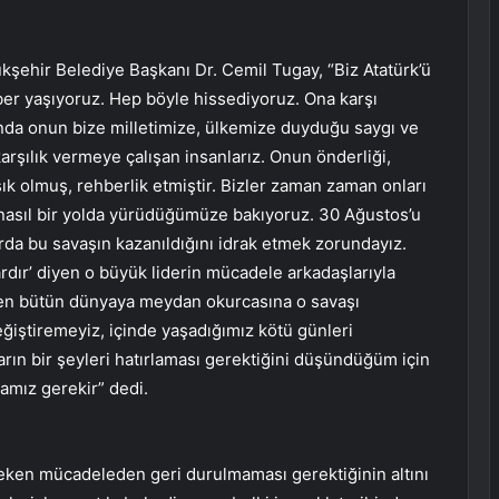
kşehir Belediye Başkanı Dr. Cemil Tugay, “Biz Atatürk’ü
er yaşıyoruz. Hep böyle hissediyoruz. Ona karşı
nda onun bize milletimize, ülkemize duyduğu saygı ve
arşılık vermeye çalışan insanlarız. Onun önderliği,
ık olmuş, rehberlik etmiştir. Bizler zaman zaman onları
r nasıl bir yolda yürüdüğümüze bakıyoruz. 30 Ağustos’u
arda bu savaşın kazanıldığını idrak etmek zorundayız.
dır’ diyen o büyük liderin mücadele arkadaşlarıyla
den bütün dünyaya meydan okurcasına o savaşı
ğiştiremeyiz, içinde yaşadığımız kötü günleri
rın bir şeyleri hatırlaması gerektiğini düşündüğüm için
mız gerekir” dedi.
ken mücadeleden geri durulmaması gerektiğinin altını