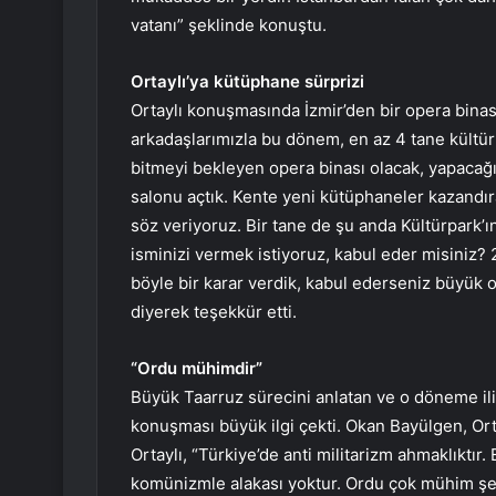
vatanı” şeklinde konuştu.
Ortaylı’ya kütüphane sürprizi
Ortaylı konuşmasında İzmir’den bir opera binas
arkadaşlarımızla bu dönem, en az 4 tane kültür
bitmeyi bekleyen opera binası olacak, yapacağız.
salonu açtık. Kente yeni kütüphaneler kazandırac
söz veriyoruz. Bir tane de şu anda Kültürpark’ın
isminizi vermek istiyoruz, kabul eder misiniz? 
böyle bir karar verdik, kabul ederseniz büyük 
diyerek teşekkür etti.
“Ordu mühimdir”
Büyük Taarruz sürecini anlatan ve o döneme iliş
konuşması büyük ilgi çekti. Okan Bayülgen, Orta
Ortaylı, “Türkiye’de anti militarizm ahmaklıktır. 
komünizmle alakası yoktur. Ordu çok mühim şeyd