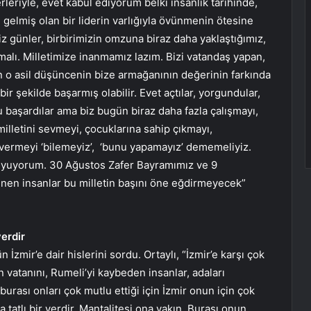
eriyle, evet kabul ediyorum belki insanlık tarihinde,
, gelmiş olan bir liderin varlığıyla övünmenin ötesine
iz günler, birbirimizin omzuna biraz daha yaklaştığımız,
lmalı. Milletimize inanmamız lazım. Bizi vatandaş yapan,
n o asil düşüncenin bize armağanının değerinin farkında
ir şekilde başarmış olabilir. Evet açtılar, yorgundular,
nu başardılar ama biz bugün biraz daha fazla çalışmayı,
 milletini sevmeyi, çocuklarına sahip çıkmayı,
vermeyi ‘bilemeyiz’, ‘bunu yapamayız’ dememeliyiz.
 duyuyorum. 30 Ağustos Zafer Bayramımız ve 9
ünen insanlar bu milletin başını öne eğdirmeyecek”
yerdir
n İzmir’e dair hislerini sordu. Ortaylı, “İzmir’e karşı çok
ün vatanını, Rumeli’yi kaybeden insanlar, adaları
urası onları çok mutlu ettiği için İzmir onun için çok
 tatlı bir yerdir. Mantalitesi ona yakın. Burası onun