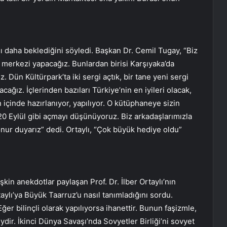
ı daha beklediğini söyledi. Başkan Dr. Cemil Tugay, “Biz
 merkezi yapacağız. Bunlardan birisi Karşıyaka’da
 Dün Kültürpark’ta iki sergi açtık, bir tane yeni sergi
ağız. İçlerinden bazıları Türkiye’nin en iyileri olacak,
 içinde hazırlanıyor, yapılıyor. O kütüphaneye sizin
20 Eylül gibi açmayı düşünüyoruz. Biz arkadaşlarımızla
onur duyarız” dedi. Ortaylı, “Çok büyük hediye oldu”
kin anekdotlar paylaşan Prof. Dr. İlber Ortaylı’nın
ylı’ya Büyük Taarruz’u nasıl tanımladığını sordu.
Eğer bilinçli olarak yapılıyorsa ihanettir. Bunun faşizmle,
ir. İkinci Dünya Savaşı’nda Sovyetler Birliği’ni sovyet