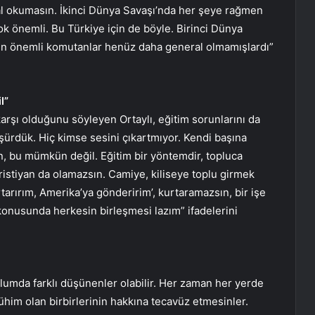
l okumasın. İkinci Dünya Savaşı’nda her şeye rağmen
çok önemli. Bu Türkiye için de böyle. Birinci Dünya
en önemli komutanlar henüz daha general olmamışlardı”
l”
arşı olduğunu söyleyen Ortaylı, eğitim sorunlarını da
düşürdük. Hiç kimse sesini çıkartmıyor. Kendi başına
n, bu mümkün değil. Eğitim bir yöntemdir, topluca
istiyan da olamazsın. Camiye, kiliseye toplu girmek
arırım, Amerika’ya gönderirim’, kurtaramazsın, bir işe
konusunda herkesin birleşmesi lazım” ifadelerini
lumda farklı düşünenler olabilir. Her zaman her yerde
Mühim olan birbirlerinin hakkına tecavüz etmesinler.