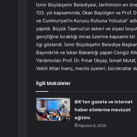
İzmir Büyükşehir Belediyesi, tarihimizin en ön
103. yılı kapsamında, Okan Bayülgen ve Prof. Dr.
ve Cumhuriyet’in Kurucu Ruhuna Yolculuk” ad
yapıldı. Büyük Taarruz’un askeri ve siyasi boyu
gençliğine bıraktığı miras üzerine kapsamlı bir
ilgi gösterdi. İzmir Büyükşehir Belediye Başkanı
Bayındırlık ve İskan Bakanlığı yapan Cengiz Al
Yardımcıları Prof. Dr. Pınar Okyay, İsmail Mut
Vekili Altan İnanç, meclis üyeleri, bürokratlar da
İlgili Makaleler
BİK’ten gazete ve internet
haber sitelerine mevzuat
eğitimi
Ağustos 8, 2026