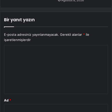
Ağustos 8, 2026
Bir yanıt yazın
E-posta adresiniz yayınlanmayacak.
Gerekli alanlar
*
ile
işaretlenmişlerdir
Y
o
r
u
m
*
Ad
*