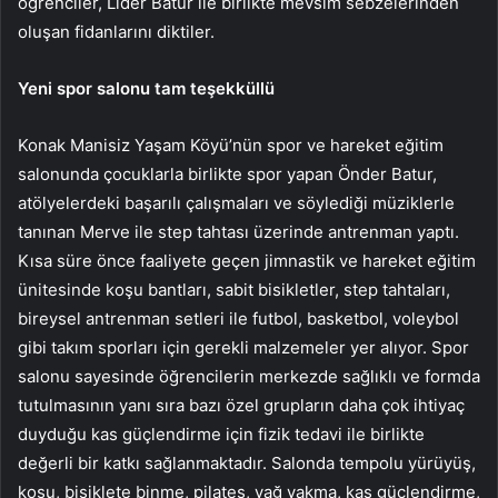
öğrenciler, Lider Batur ile birlikte mevsim sebzelerinden
oluşan fidanlarını diktiler.
Yeni spor salonu tam teşekküllü
Konak Manisiz Yaşam Köyü’nün spor ve hareket eğitim
salonunda çocuklarla birlikte spor yapan Önder Batur,
atölyelerdeki başarılı çalışmaları ve söylediği müziklerle
tanınan Merve ile step tahtası üzerinde antrenman yaptı.
Kısa süre önce faaliyete geçen jimnastik ve hareket eğitim
ünitesinde koşu bantları, sabit bisikletler, step tahtaları,
bireysel antrenman setleri ile futbol, ​​basketbol, ​​voleybol
gibi takım sporları için gerekli malzemeler yer alıyor. Spor
salonu sayesinde öğrencilerin merkezde sağlıklı ve formda
tutulmasının yanı sıra bazı özel grupların daha çok ihtiyaç
duyduğu kas güçlendirme için fizik tedavi ile birlikte
değerli bir katkı sağlanmaktadır. Salonda tempolu yürüyüş,
koşu, bisiklete binme, pilates, yağ yakma, kas güçlendirme,