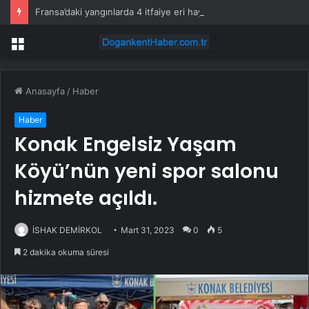
Fransa’daki yangınlarda 4 itfaiye eri hayatını kaybetti
Menü
Anasayfa
/
Haber
Haber
Konak Engelsiz Yaşam
Köyü’nün yeni spor salonu
hizmete açıldı.
İSHAK DEMİRKOL
Mart 31, 2023
0
5
2 dakika okuma süresi