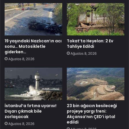
19 yaşındaki Nazlıcan’ın acı
Tokat’ta Heyelan: 2 Ev
sonu… Motosikletle
Tahliye Edildi
giderken…
Ağustos 8, 2026
Ağustos 8, 2026
İstanbul’a fırtına uyarısı!
23 bin ağacın kesileceği
Dışarı çıkmak bile
projeye yargı freni:
zorlaşacak
Akçansa’nın ÇED’i iptal
edildi
Ağustos 8, 2026