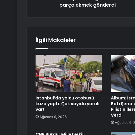
parça ekmek gönderdi
İlgili Makaleler
İstanbul’da yolcu otobüsü
Albüm: İsrai
kaza yaptı: Çok sayıda yaralı
Batı Şeria’
var!
Filistinlile
Verdi
Ağustos 6, 2026
Ağustos 6, 
CHP Burdur Milletvekili