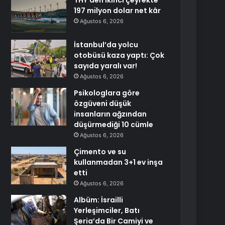
THY’den ikinci çeyrekte
197 milyon dolar net kâr
Ağustos 6, 2026
İstanbul’da yolcu
otobüsü kaza yaptı: Çok
sayıda yaralı var!
Ağustos 6, 2026
Psikologlara göre
özgüveni düşük
insanların ağzından
düşürmediği 10 cümle
Ağustos 6, 2026
Çimento ve su
kullanmadan 3+1 ev inşa
etti
Ağustos 6, 2026
Albüm: İsrailli
Yerleşimciler, Batı
Şeria’da Bir Camiyi ve