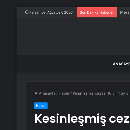
Mersi
Perşembe, Ağustos 6 2026
Son Dakika Haberleri
ANASAY
Anasayfa
/
Haber
/
Kesinleşmiş cezası 10 yıl 4 ay o
Haber
Kesinleşmiş ceza