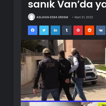
sanık Van’da y
ASLIHAN ESRA ERDEM
Mart 31, 2023
Facebook
Twitter
LinkedIn
Tumblr
Pinterest
Reddit