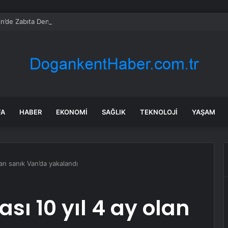
n’de Zabıta Denetimi
FA
HABER
EKONOMI
SAĞLIK
TEKNOLOJI
YAŞAM
lan sanık Van’da yakalandı
sı 10 yıl 4 ay olan