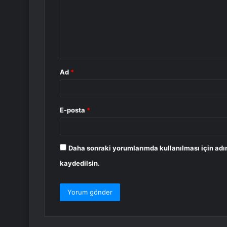
u
m
*
Ad
*
E-posta
*
Daha sonraki yorumlarımda kullanılması için adı
kaydedilsin.