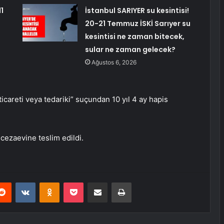
1
İstanbul SARIYER su kesintisi!
20-21 Temmuz İSKİ Sarıyer su
kesintisi ne zaman bitecek,
sular ne zaman gelecek?
Ağustos 6, 2026
areti veya tedariki” suçundan 10 yıl 4 ay hapis
cezaevine teslim edildi.
erest
Reddit
VKontakte
Odnoklassniki
Pocket
E-Posta ile paylaş
Yazdır