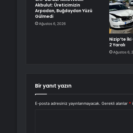
Akbulut: Üreticimizin
Arpadan, Buğdaydan Yüzü
Gülmedi
Ağustos 6, 2026
Nizip’te İk
2 Yaralı
Ağustos 6, 
Bir yanıt yazın
E-posta adresiniz yayınlanmayacak.
Gerekli alanlar
*
i
Y
o
r