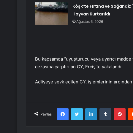
Köşk’te Fırtına ve Sağanak: 1
Hayvan Kurtarıldı
Ağustos 6, 2026
Bu kapsamda “uyuşturucu veya uyarıcı madde tic
cezasına çarptırılan CY, Erciş’te yakalandı.
Adliyeye sevk edilen CY, işlemlerinin ardından 
Facebook
Twitter
LinkedIn
Tumblr
Pint
Paylaş