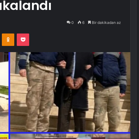
akalandı
0
6
Bir dakikadan az
VKontakte
Odnoklassniki
Pocket