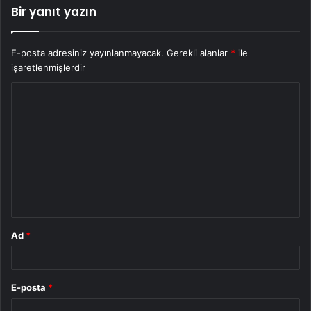
Bir yanıt yazın
E-posta adresiniz yayınlanmayacak.
Gerekli alanlar
*
ile
işaretlenmişlerdir
Y
o
r
u
m
*
Ad
*
E-posta
*