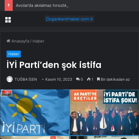
Avcılar’da akılalmaz hırsızlık: 4 kadın 100 kiloluk buzdolabını böyle çaldı
Menü
Anasayfa
/
Haber
Haber
İYİ Parti’den şok istifa
TUĞBA İSEN
Kasım 10, 2023
0
1
Bir dakikadan az