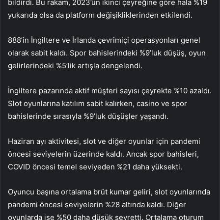
bildirdi. Bu rakam, 2023’ün ikinci çeyreğine göre hala %19
yukarıda olsa da platform değişikliklerinden etkilendi.
888’in İngiltere ve İrlanda çevrimiçi operasyonları genel
olarak sabit kaldı. Spor bahislerindeki %9’luk düşüş, oyun
gelirlerindeki %5’lik artışla dengelendi.
İngiltere pazarında aktif müşteri sayısı çeyrekte %10 azaldı.
Slot oyunlarına katılım sabit kalırken, casino ve spor
bahislerinde sırasıyla %9’luk düşüşler yaşandı.
Haziran ayı aktivitesi, slot ve diğer oyunlar için pandemi
öncesi seviyelerin üzerinde kaldı. Ancak spor bahisleri,
COVID öncesi temel seviyeden %21 daha yüksekti.
Oyuncu başına ortalama brüt kumar geliri, slot oyunlarında
pandemi öncesi seviyelerin %28 altında kaldı. Diğer
oyunlarda ise %50 daha düşük seyretti. Ortalama oturum