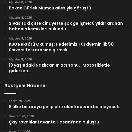
Ağustos 8, 2026
Bakan Gürlek Mumcu ailesiyle görüştü
Ağustos 8, 2026
Sivas’taki çifte cinayette şok gelişme: 6 yıldır aranan
babanın kemikleri bulundu
Ağustos 8, 2026
KSÜ Rektörü Okumuş: Hedefimiz Türkiye’nin ilk 50
üniversitesi arasına girmek
Ağustos 8, 2026
19 yaşındaki Nazlıcan’ın acı sonu… Motosikletle
giderken…
Rastgele Haberler
Kasım 29, 2025
8 ülke bir araya gelip petrolün kaderini belirleyecek
Temmuz 26, 2026
Çayırovalılar Lavanta Hasadı’nda buluştu
Mayıs 14, 2026