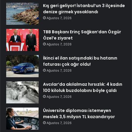
Kış geri geliyor! İstanbul’un 3 ilçesinde
denize girmek yasaklandı
Ağustos 7, 2026
TBB Başkanı Erinç Sağkan’dan Özgür
Özel’e ziyaret
Ağustos 7, 2026
İkinci el ilan satışındaki bu hatanın
faturası çok ağır oldu!
Ağustos 7, 2026
Avcılar’da akılalmaz hırsızlık: 4 kadın
100 kiloluk buzdolabını böyle çaldı
Ağustos 7, 2026
Üniversite diploması istemeyen
meslek 3,5 milyon TL kazandırıyor
Ağustos 7, 2026