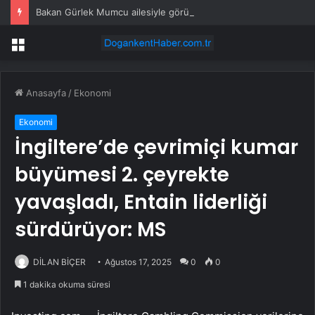
Bakan Gürlek Mumcu ailesiyle görüştü
Menü
Anasayfa
/
Ekonomi
Ekonomi
İngiltere’de çevrimiçi kumar
büyümesi 2. çeyrekte
yavaşladı, Entain liderliği
sürdürüyor: MS
DİLAN BİÇER
Ağustos 17, 2025
0
0
1 dakika okuma süresi