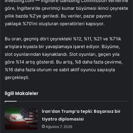
Investing.com — İngiltere Gambling Commission verilerine
göre, İngiltere’de çevrimiçi kumar büyümesi ikinci çeyrekte
yıllık bazda %2’ye geriledi. Bu veriler, pazar payının
yaklaşık %70’ini oluşturan operatörleri kapsıyor.
Bu oran, geçmiş dört çeyrekteki %12, %11, %21 ve %7’lik
artışlara kıyasla bir yavaşlamaya işaret ediyor. Büyüme,
slot oyunlarından kaynaklandı. Slot oyunları, geçen yıla
göre %14 artış gösterdi. Bu artış, %8 daha fazla çevirme,
%16 daha fazla oturum ve sabit aktif oyuncu sayısıyla
gerçekleşti.
İlgili Makaleler
İran’dan Trump’a tepki: Başarısız bir
tiyatro diplomasisi
Ağustos 7, 2026