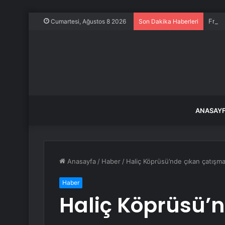
Frans
Cumartesi, Ağustos 8 2026
Son Dakika Haberleri
ANASAY
Anasayfa
/
Haber
/
Haliç Köprüsü’nde çıkan çatışmad
Haber
Haliç Köprüsü’