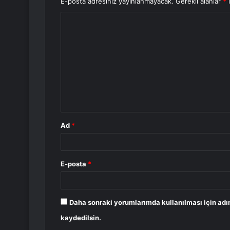
E-posta adresiniz yayınlanmayacak.
Gerekli alanlar
*
i
Y
o
r
u
m
*
Ad
*
E-posta
*
Daha sonraki yorumlarımda kullanılması için adı
kaydedilsin.