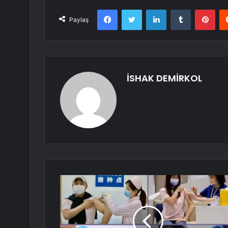
Facebook
Twitter
LinkedIn
Tumblr
Pint
Paylaş
İSHAK DEMİRKOL