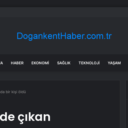
a’daki yangınlarda 4 itfaiye eri hayatını kaybetti
FA
HABER
EKONOMI
SAĞLIK
TEKNOLOJI
YAŞAM
a bir kişi öldü
nde çıkan