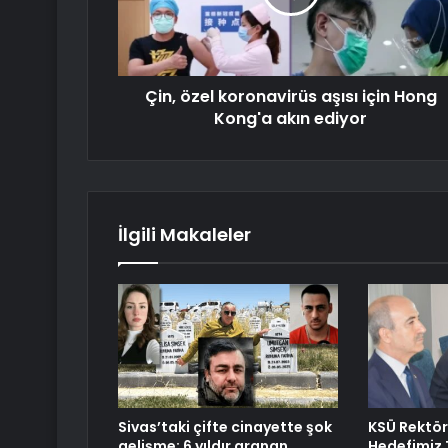
Çin, özel koronavirüs aşısı için Hong
Kong'a akın ediyor
İlgili Makaleler
Sivas’taki çifte cinayette şok
KSÜ Rektö
gelişme: 6 yıldır aranan
Hedefimiz T