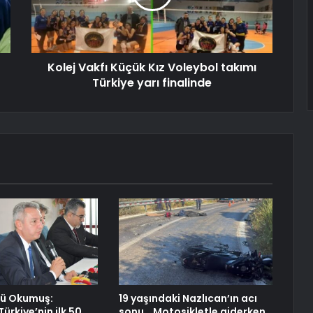
Kolej Vakfı Küçük Kız Voleybol takımı
Türkiye yarı finalinde
rü Okumuş:
19 yaşındaki Nazlıcan’ın acı
ürkiye’nin ilk 50
sonu… Motosikletle giderken…