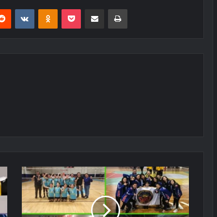
erest
Reddit
VKontakte
Odnoklassniki
Pocket
E-Posta ile paylaş
Yazdır