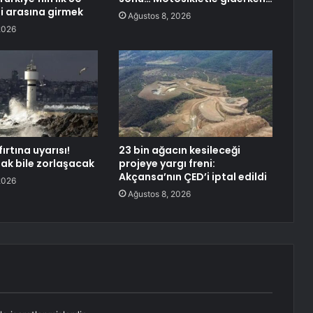
si arasına girmek
Ağustos 8, 2026
2026
ırtına uyarısı!
23 bin ağacın kesileceği
mak bile zorlaşacak
projeye yargı freni:
Akçansa’nın ÇED’i iptal edildi
2026
Ağustos 8, 2026