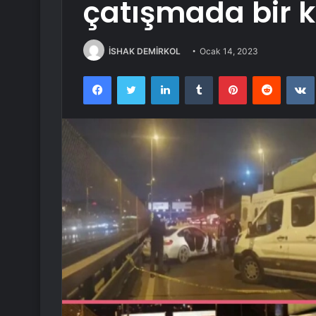
çatışmada bir k
İSHAK DEMİRKOL
Ocak 14, 2023
Facebook
Twitter
LinkedIn
Tumblr
Pinterest
Reddit