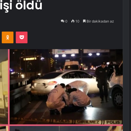
işi öldü
0
10
Bir dakikadan az
VKontakte
Odnoklassniki
Pocket