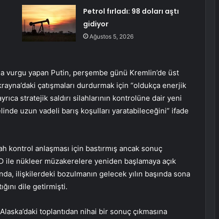
Petrol fırladı: 98 doları aştı
gidiyor
Ağustos 5, 2026
jına vurgu yapan Putin, perşembe günü Kremlin’de üst
Ukrayna’daki çatışmaları durdurmak için “oldukça enerjik
rıca stratejik saldırı silahlarının kontrolüne dair yeni
linde uzun vadeli barış koşulları yaratabileceğini” ifade
lah kontrol anlaşması için bastırmış ancak sonuç
D ile nükleer müzakerelere yeniden başlamaya açık
ında, ilişkilerdeki bozulmanın gelecek yılın başında sona
ğını dile getirmişti.
aska’daki toplantıdan nihai bir sonuç çıkmasına