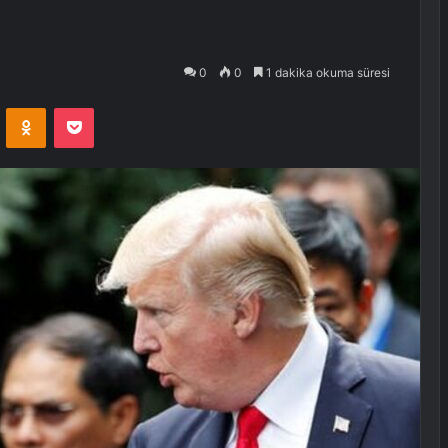
0
0
1 dakika okuma süresi
VKontakte
Odnoklassniki
Pocket