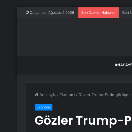
Bari b
Çarşamba, Ağustos 5 2026
Son Dakika Haberleri
ANASAY
Anasayfa
/
Ekonomi
/
Gözler Trump-Putin görüşme
Ekonomi
Gözler Trump-P