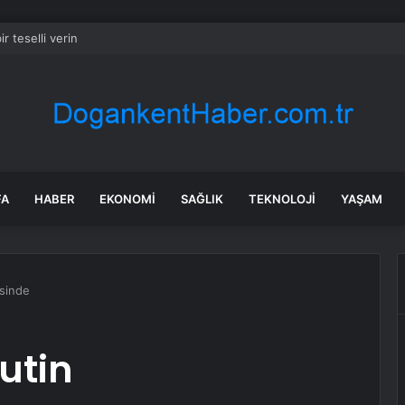
ir teselli verin
FA
HABER
EKONOMI
SAĞLIK
TEKNOLOJI
YAŞAM
sinde
utin