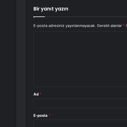
Bir yanıt yazın
E-posta adresiniz yayınlanmayacak.
Gerekli alanlar
*
i
Y
o
r
u
m
*
Ad
*
E-posta
*