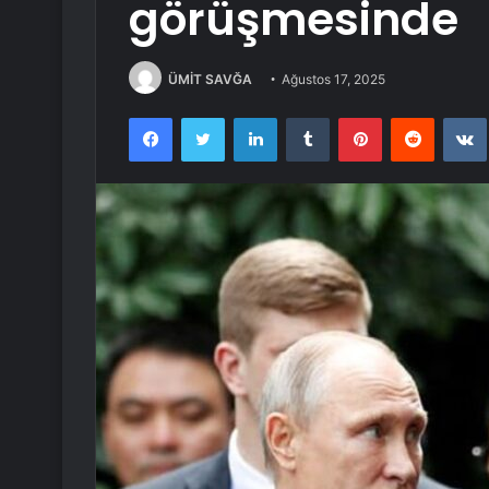
görüşmesinde
ÜMİT SAVĞA
Ağustos 17, 2025
Facebook
Twitter
LinkedIn
Tumblr
Pinterest
Reddit