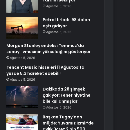
Yardım Bekliyor
Ağustos 5, 2026
Petrol fırladı: 98 doları
aştı gidiyor
Ağustos 5, 2026
Morgan Stanley endeksi Temmuz’da
sanayi ivmesinin yükseldiğini gösteriyor
Ağustos 5, 2026
Tencent Music hisseleri 11 Ağustos’ta
yüzde 5,3 hareket edebilir
Ağustos 5, 2026
Dakikada 28 şimşek
çakıyor: Fener niyetine
bile kullanmışlar
Ağustos 5, 2026
Başkan Tugay’dan
müjde: Yuvamız İzmir’de
aylık ücret 2 bin 500