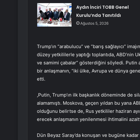
Aydın İnciri TOBB Genel
Kurulu’nda Tanıtıldı
Ağustos 5, 2026
Trump’ın “arabulucu” ve “barış sağlayıcı” ima
düzey yetkililerle yaptığı toplantıda, ABD’nin 
ve samimi çabalar” gösterdiğini söyledi. Putin ay
bir anlaşmanın, “iki ülke, Avrupa ve dünya gene
etti.
,Putin, Trump’ın ilk başkanlık döneminde de si
alamamıştı. Moskova, geçen yıldan bu yana AB
olduğunu belirtse de, Rus yetkililer haziran ay
erecek anlaşmanın yenilenmesi ihtimalini azalttı
Dün Beyaz Saray’da konuşan ve bugüne kadar Al