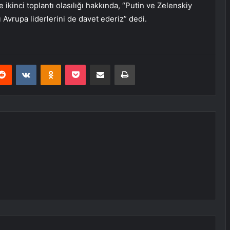
 ikinci toplantı olasılığı hakkında, “Putin ve Zelenskiy
zı Avrupa liderlerini de davet ederiz” dedi.
erest
Reddit
VKontakte
Odnoklassniki
Pocket
E-Posta ile paylaş
Yazdır