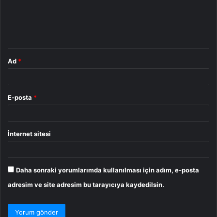
u
m
*
Ad
*
E-posta
*
İnternet sitesi
Daha sonraki yorumlarımda kullanılması için adım, e-posta
adresim ve site adresim bu tarayıcıya kaydedilsin.