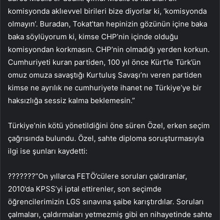
komisyonda aklıevvel birileri bize diyorlar ki, ‘komisyonda
olmayın’. Buradan, Tokat’tan hepinizin gözünün içine baka
baka söylüyorum ki, kimse CHP’nin içinde olduğu
komisyondan korkmasın. CHP’nin olmadığı yerden korkun.
Cumhuriyeti kuran partiden, 100 yıl önce Kürt’le Türk’ün
omuz omuza savaştığı Kurtuluş Savaşı’nı veren partiden
kimse ne ayrılık ne cumhuriyete ihanet ne Türkiye’ye bir
haksızlığa sessiz kalma beklemesin.”
Türkiye’nin kötü yönetildiğini öne süren Özel, erken seçim
çağrısında bulundu. Özel, sahte diploma soruşturmasıyla
ilgi ise şunları kaydetti:
???????”On yıllarca FETÖ’cülere soruları çaldıranlar,
2010’da KPSS’yi iptal ettirenler, son seçimde
öğrencilerimizin LGS sınavına şaibe karıştırdılar. Soruları
çalmaları, çaldırmaları yetmezmiş gibi en nihayetinde sahte