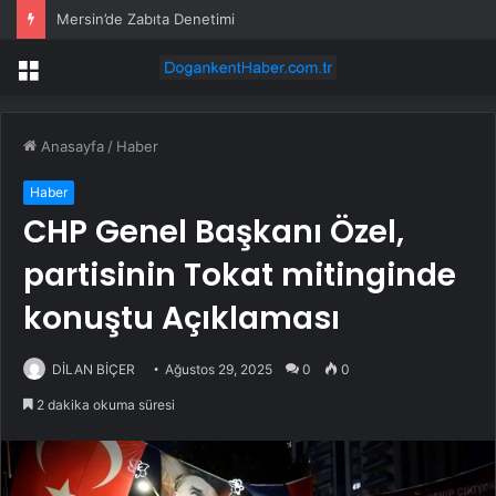
Mersin’de Zabıta Denetimi
Menü
Anasayfa
/
Haber
Haber
CHP Genel Başkanı Özel,
partisinin Tokat mitinginde
konuştu Açıklaması
DİLAN BİÇER
Ağustos 29, 2025
0
0
2 dakika okuma süresi