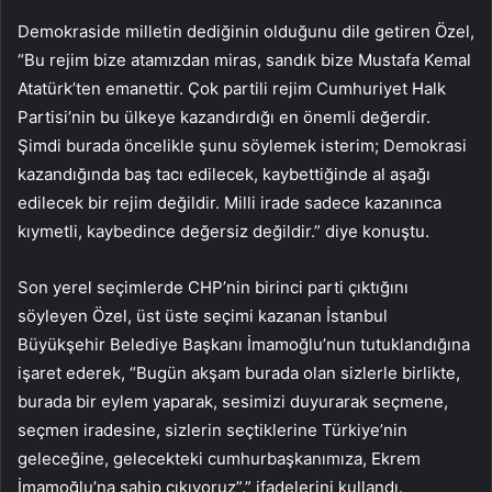
Demokraside milletin dediğinin olduğunu dile getiren Özel,
“Bu rejim bize atamızdan miras, sandık bize Mustafa Kemal
Atatürk’ten emanettir. Çok partili rejim Cumhuriyet Halk
Partisi’nin bu ülkeye kazandırdığı en önemli değerdir.
Şimdi burada öncelikle şunu söylemek isterim; Demokrasi
kazandığında baş tacı edilecek, kaybettiğinde al aşağı
edilecek bir rejim değildir. Milli irade sadece kazanınca
kıymetli, kaybedince değersiz değildir.” diye konuştu.
Son yerel seçimlerde CHP’nin birinci parti çıktığını
söyleyen Özel, üst üste seçimi kazanan İstanbul
Büyükşehir Belediye Başkanı İmamoğlu’nun tutuklandığına
işaret ederek, “Bugün akşam burada olan sizlerle birlikte,
burada bir eylem yaparak, sesimizi duyurarak seçmene,
seçmen iradesine, sizlerin seçtiklerine Türkiye’nin
geleceğine, gelecekteki cumhurbaşkanımıza, Ekrem
İmamoğlu’na sahip çıkıyoruz”.” ifadelerini kullandı.