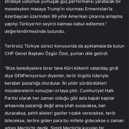
stratejik üstünlük yumuşak güç performansı yaratacak bir
meseleyken masaya Trump’ın oturması Ermenistan’la
Azerbaycan üzerinden 99 yıllık Amerikan çıkarına anlaşma
yapılıp Türkiye’nin seyirci kalması kabul edilemez.”
değerlendirmesinde bulundu.
Terörsüz Türkiye süreci konusunda da açıklamalarda bulun
CHP Genel Başkanı Özgür Özel, şunları dile getirdi:
“Bize belediyelere birer tane Kürt kökenli vatandaş girdi
diye DEM’leniyorsun diyenler, terör örgütü lideriyle
beraber pazarlığa oturdular. İki yıldır sürdürdükleri
müzakerelerin sonuçları ortaya çıktı. Cumhuriyet Halk
Partisi olarak her zaman olduğu gibi asla kapalı kapılar
arkasında pazarlığı değil ama silah susacaksa, kan
duracaksa, şehit aileleri gaziler rızalık verecekse, terör
bitecekse, teröre giden para bu millete gidecekse o zaman
adres Meclis’tir dedik. Şimdi Meclis’te kurulan bir