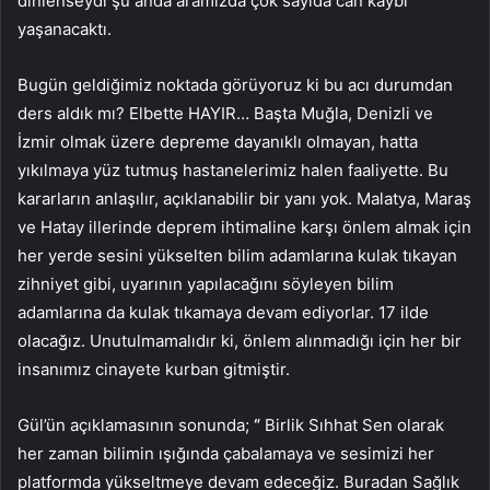
dinlenseydi şu anda aramızda çok sayıda can kaybı
yaşanacaktı.
Bugün geldiğimiz noktada görüyoruz ki bu acı durumdan
ders aldık mı? Elbette HAYIR… Başta Muğla, Denizli ve
İzmir olmak üzere depreme dayanıklı olmayan, hatta
yıkılmaya yüz tutmuş hastanelerimiz halen faaliyette. Bu
kararların anlaşılır, açıklanabilir bir yanı yok. Malatya, Maraş
ve Hatay illerinde deprem ihtimaline karşı önlem almak için
her yerde sesini yükselten bilim adamlarına kulak tıkayan
zihniyet gibi, uyarının yapılacağını söyleyen bilim
adamlarına da kulak tıkamaya devam ediyorlar. 17 ilde
olacağız. Unutulmamalıdır ki, önlem alınmadığı için her bir
insanımız cinayete kurban gitmiştir.
Gül’ün açıklamasının sonunda;
“
Birlik Sıhhat Sen olarak
her zaman bilimin ışığında çabalamaya ve sesimizi her
platformda yükseltmeye devam edeceğiz. Buradan Sağlık