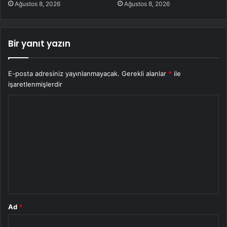
Ağustos 8, 2026
Ağustos 8, 2026
Bir yanıt yazın
E-posta adresiniz yayınlanmayacak.
Gerekli alanlar
*
ile
işaretlenmişlerdir
Y
o
r
u
m
*
Ad
*