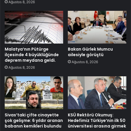
Ağustos 8, 2026
Malatya’nın Pütürge
Bakan Gürlek Mumcu
ilçesinde 4 büyüklüğünde
ailesiyle görüştü
deprem meydana geldi.
Ağustos 8, 2026
Ağustos 8, 2026
Sivas’taki çifte cinayette
KSÜ Rektörü Okumuş:
şok gelişme: 6 yıldır aranan
Hedefimiz Türkiye’nin ilk 50
babanın kemikleri bulundu
üniversitesi arasına girmek