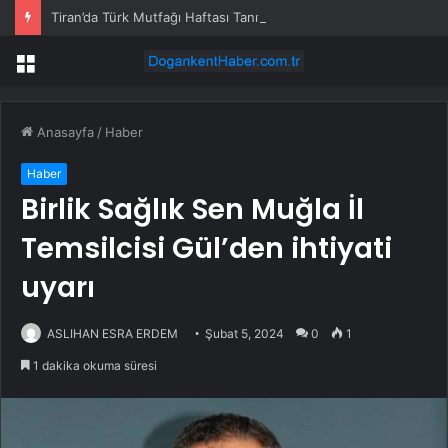
Tiran’da Türk Mutfağı Haftası Tanıtımı
Menü
Anasayfa
/
Haber
Haber
Birlik Sağlık Sen Muğla İl
Temsilcisi Gül’den ihtiyati
uyarı
ASLIHAN ESRA ERDEM
Şubat 5, 2024
0
1
1 dakika okuma süresi