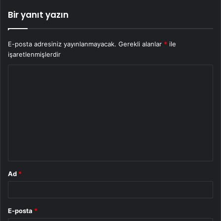
Bir yanıt yazın
E-posta adresiniz yayınlanmayacak.
Gerekli alanlar
*
ile
işaretlenmişlerdir
Y
o
r
u
m
*
Ad
*
E-posta
*