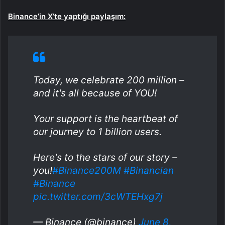
Binance’in X’te yaptığı paylaşım:
Today, we celebrate 200 million –
and it's all because of YOU!
Your support is the heartbeat of
our journey to 1 billion users.
Here's to the stars of our story –
you!
#Binance200M
#Binancian
#Binance
pic.twitter.com/3cWTEHxg7j
— Binance (@binance)
June 8,